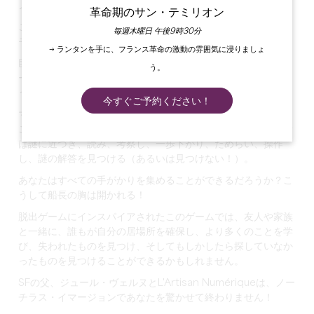
ノーチラス号に乗る準備をしよう！
革命期のサン・テミリオン
この没入型ゲームでは、神話に登場する船の秘密を発見し、ネ
毎週木曜日 午後9時30分
モ船長や旅の仲間に会おう。
→ ランタンを手に、フランス革命の激動の雰囲気に浸りましょ
巨大な水中生物を発見し、有名な水中スポットを探検し、ジュ
う。
ール・ヴェルヌのファンタスティックな世界に飛び込みましょ
う。
今すぐご予約ください！
マッピングをベースにしたこのオリジナル・ゲームを通して、
この驚異的な作品を発見したり再発見したりしながら、訪問者
は謎に近づき、読み、考察し、一歩下がり、ためらい、操作
し、謎の解答を見つける（あるいは見つけない！）。
あなたはすべての手がかりを集めることができるだろうか？こ
うして船長の胸は開かれる！
脱出ゲームにインスパイアされたこのゲームでは、友人や家族
と一緒に、誰もが自分の居場所を確保し、より多くのことを学
び、失われたものを見つけ、そしてもしかしたら探していなか
ったものを見つけることができるかもしれません。
SFの父、ジュール・ヴェルヌとL'Artisan Numériqueは、ノー
チラス・イマージョンであなたを驚かせて終わりません！