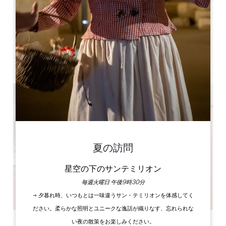
Leaflet
Château de Pujols
15 Le Bourg
33350 Pujols
夏の訪問
星空の下のサンテミリオン
毎週火曜日 午後9時30分
→ 夕暮れ時、いつもとは一味違うサン・テミリオンを体感してく
ださい。柔らかな照明とユニークな逸話が織りなす、忘れられな
い夜の散策をお楽しみください。