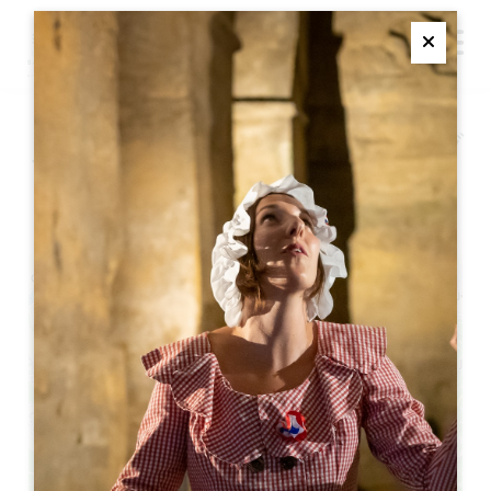
M
Ferme
ノーチラス・ザ・イマーシブ
展
+
−