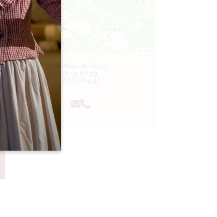
Leaflet
Château de Pujols
15 Le Bourg
33350 Pujols