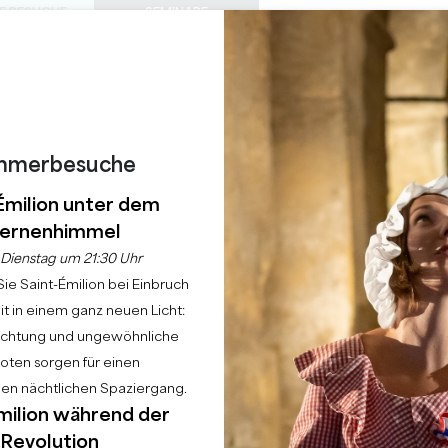
E BESUCHE
SEMINARE
Z
0
 S
DIESER
Warenkorb
Meine Auswah
SPRACHE
EIN
TAGESORDNUNG
DE
SOMMER
ZU BESUCHENDE SCHLÖSSER
LOKALE PERLEN
22 GRÜNDE FÜR DIE ZUKUNFT
REGNERISCHE TAGE
 DIE IMMERSIVE AU
mmerbesuche
Émilion unter dem
ernenhimmel
Startseite
Tagesordnung
Nautilus die immersive Ausstellung
Dienstag um 21:30 Uhr
ie Saint-Émilion bei Einbruch
t in einem ganz neuen Licht:
uchtung und ungewöhnliche
ten sorgen für einen
hen nächtlichen Spaziergang.
milion während der
Revolution