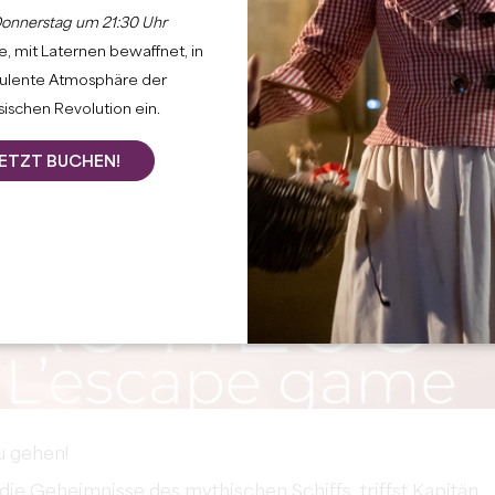
onnerstag um 21:30 Uhr
, mit Laternen bewaffnet, in
bulente Atmosphäre der
ischen Revolution ein.
ETZT BUCHEN!
u gehen!
die Geheimnisse des mythischen Schiffs, triffst Kapitän