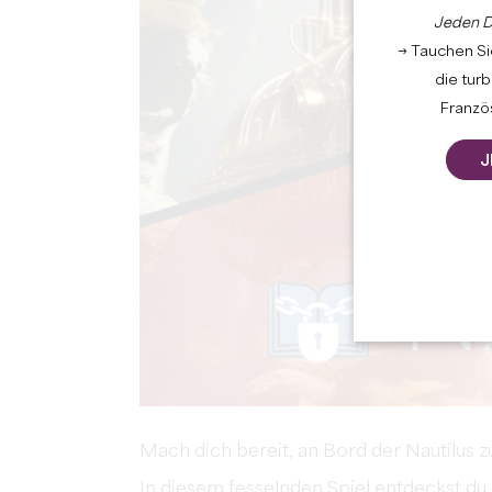
Jeden D
→ Tauchen Sie
die tur
Französ
J
Mach dich bereit, an Bord der Nautilus z
In diesem fesselnden Spiel entdeckst du 