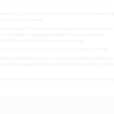
kreaturen, erkunden Sie berühmte Orte unter Wasser un
ersum von Jules Verne.
 Karte basiert, nähert sich der Besucher, liest, denkt nach,
uliert, findet die Lösung des Geheimnisses (oder auch
liche Werk entdeckt oder wiederentdeckt.
 sammeln? So wird sich die Truhe des Kapitäns öffnen!
 hat seinen Platz in diesem von Escape Games inspiriert
s verloren gegangen ist, und vielleicht sogar das zu finde
ion & L'Artisan Numérique haben Sie mit Nautilus Immersi