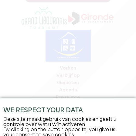
Verken
Verblijf op
Genieten
Agenda
Pro ruimte
Leden
WE RESPECT YOUR DATA
Pers ruimte
Deze site maakt gebruik van cookies en geeft u
Banen & stages
controle over wat u wilt activeren
Juridische informatie
By clicking on the button opposite, you give us
Privacybeleid
your consent to save cookies.