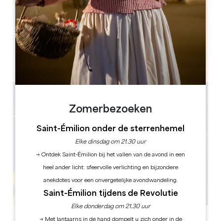
Leaflet
Mairie
1 Place Gambetta
33220 Sainte-Foy-la-Grande
Zomerbezoeken
Saint-Émilion onder de sterrenhemel
Elke dinsdag om 21.30 uur
→ Ontdek Saint-Émilion bij het vallen van de avond in een
heel ander licht: sfeervolle verlichting en bijzondere
anekdotes voor een onvergetelijke avondwandeling.
Saint-Émilion tijdens de Revolutie
Elke donderdag om 21.30 uur
→ Met lantaarns in de hand dompelt u zich onder in de