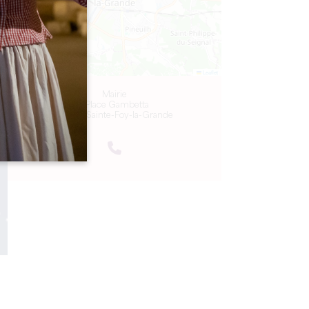
Leaflet
Mairie
1 Place Gambetta
33220 Sainte-Foy-la-Grande