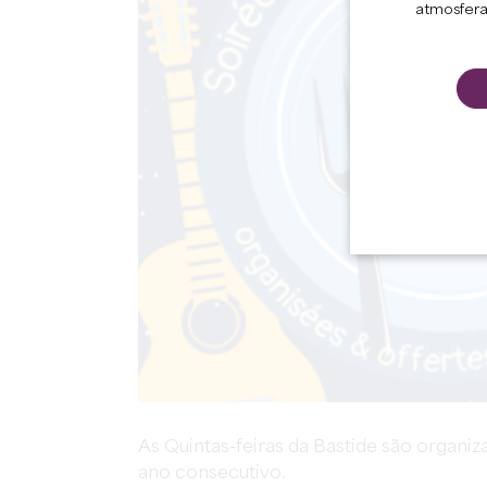
atmosfera
As Quintas-feiras da Bastide são organi
ano consecutivo.