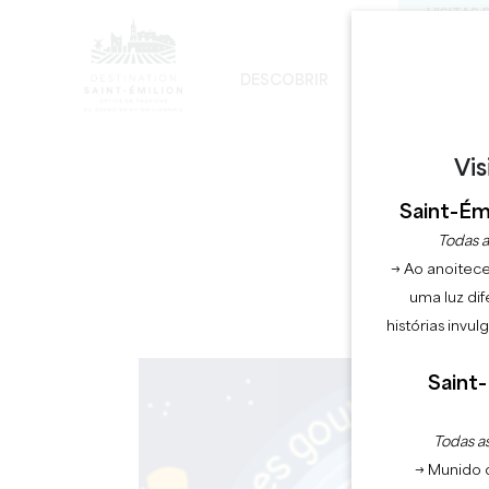
VISITAS 
DESCOBRIR
FICAR
D
DESENVOLVIMENTO SUSTENTÁVEL
A IGREJA MONOLÍTICA - DIGRESSÃO
Vis
AS Q
Saint-Émi
Todas a
→ Ao anoitece
uma luz dif
histórias invu
Saint-
Todas as
→ Munido 