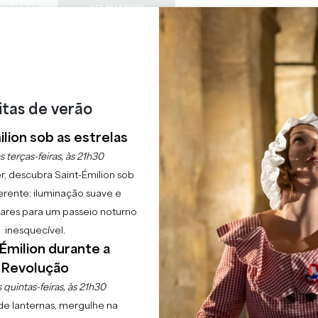
PRIVADAS
SEMINÁRIOS
ACESS
0
Cesto
A minha
LÍNGUA
ESFRUTAR
AGENDA
ESTE VERÃO
PT
CHÂTEAUX A VISITAR
22 RAISONS TO COME
itas de verão
UINTAS-FEIRAS DA BA
lion sob as estrelas
s terças-feiras, às 21h30
Início
Agenda
As quintas-feiras da Bastide
r, descubra Saint-Émilion sob
erente: iluminação suave e
lgares para um passeio noturno
inesquecível.
Émilion durante a
Revolução
 quintas-feiras, às 21h30
de lanternas, mergulhe na