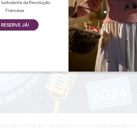
 turbulenta da Revolução
Francesa.
RESERVE JÁ!
zadas pelo município de Sainte-Foy-la-Grande pelo quinto