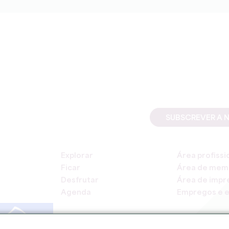
SUBSCREVER A 
Explorar
Área profissi
Ficar
Área de mem
Desfrutar
Área de impr
Agenda
Empregos e e