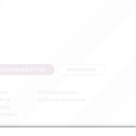
NOSSA NEWSLETTER
BROCHURAS
onal
Informação jurídica
bros
Política de privacidade
ensa
stágios