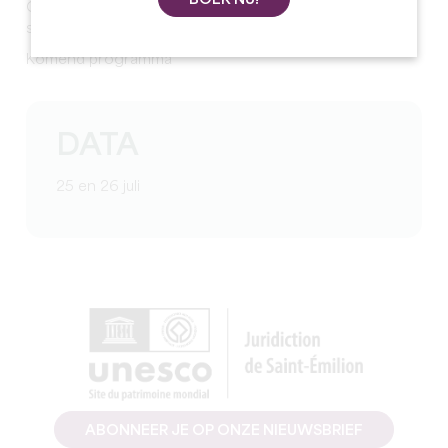
Concerten, ambachtelijke en eetkraampjes,
straatshows, food-trucks...
Komend programma
DATA
25 en 26 juli
ABONNEER JE OP ONZE NIEUWSBRIEF