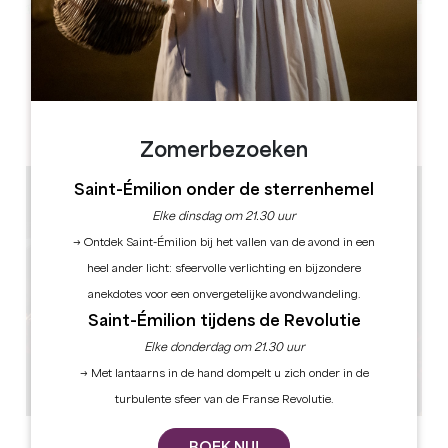
Leaflet
Château La Fleur Picon
1, Picon
33330 Saint-Émilion
Zomerbezoeken
Saint-Émilion onder de sterrenhemel
Elke dinsdag om 21.30 uur
→ Ontdek Saint-Émilion bij het vallen van de avond in een
heel ander licht: sfeervolle verlichting en bijzondere
anekdotes voor een onvergetelijke avondwandeling.
Saint-Émilion tijdens de Revolutie
Elke donderdag om 21.30 uur
→ Met lantaarns in de hand dompelt u zich onder in de
turbulente sfeer van de Franse Revolutie.
BOEK NU!