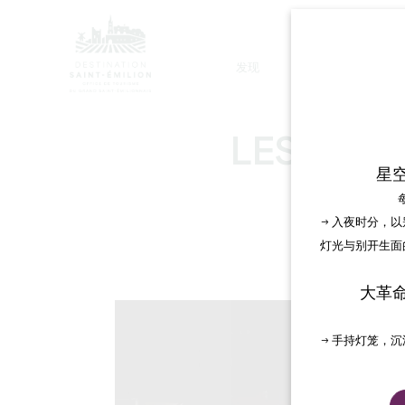
发现
停留
LES GRA
星
→ 入夜时分，
灯光与别开生面
大革
→ 手持灯笼，