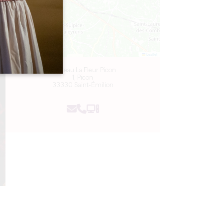
Leaflet
Château La Fleur Picon
1, Picon
33330 Saint-Émilion