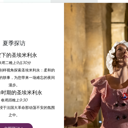
私人游览
研讨会
欣赏
议程
今年夏天
夏季探访
NDS SOIRS AU CLUB 
空下的圣埃米利永
每周二晚上9点30分
首页
议程
LES GRANDS SOIRS au Club Ephémère
以别样视角探索圣埃米利永：柔和的
的轶事，为您带来一场难忘的夜间
漫步。
命时期的圣埃米利永
每周四晚上9:30
沉浸于法国大革命那动荡不安的氛围
之中。