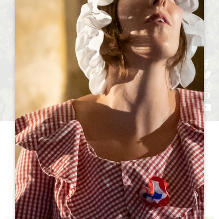
h
h
h
ht
h
参观
酒庄TO