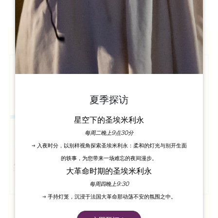
夏季探访
星空下的圣埃米利永
每周二晚上9点30分
→ 入夜时分，以别样视角探索圣埃米利永：柔和的灯光与别开生面
的轶事，为您带来一场难忘的夜间漫步。
大革命时期的圣埃米利永
每周四晚上9:30
→ 手持灯笼，沉浸于法国大革命那动荡不安的氛围之中。