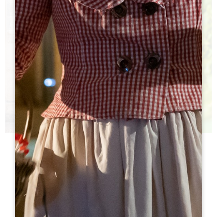
今日酒庄
您不知道该参观哪些城堡？
h
h
旅游局帮助您做出选择！
h
h
h
h
ht
ht
h
h