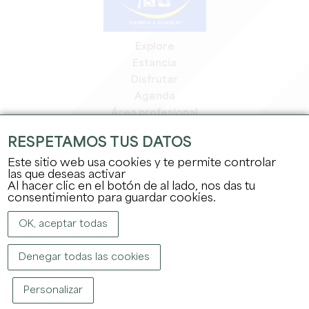
Explore
Estancia
Disfrutar
Agenda
Área profesional
Espacio miembros
RESPETAMOS TUS DATOS
Espacio prensa
Este sitio web usa cookies y te permite controlar
Empleo y prácticas
las que deseas activar
Información jurídica
Al hacer clic en el botón de al lado, nos das tu
Política de confidencialidad
consentimiento para guardar cookies.
OK, aceptar todas
Denegar todas las cookies
Personalizar
COPYRIGHT ©
2026
OFFICE DE TOURISME DU GRAND SAINT-ÉMILIONNAIS