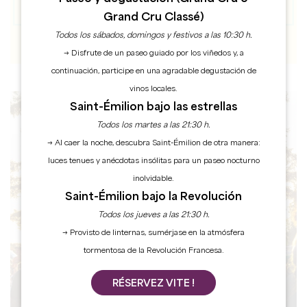
Grand Cru Classé)
Todos los sábados, domingos y festivos a las 10:30 h.
→ Disfrute de un paseo guiado por los viñedos y, a
continuación, participe en una agradable degustación de
vinos locales.
Saint-Émilion bajo las estrellas
Todos los martes a las 21:30 h.
AGENDA
→ Al caer la noche, descubra Saint-Émilion de otra manera:
luces tenues y anécdotas insólitas para un paseo nocturno
inolvidable.
Saint-Émilion bajo la Revolución
Todos los jueves a las 21:30 h.
→ Provisto de linternas, sumérjase en la atmósfera
tormentosa de la Revolución Francesa.
RÉSERVEZ VITE !