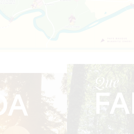
Que
FA
DA