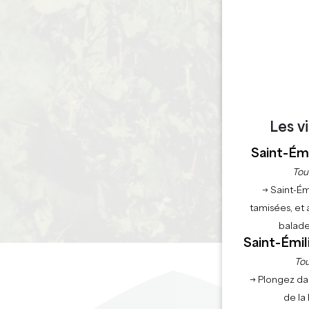
Les v
Saint-Émi
Tou
→ Saint-Ém
tamisées, et 
balade
Saint-Émil
Tou
→ Plongez da
de la