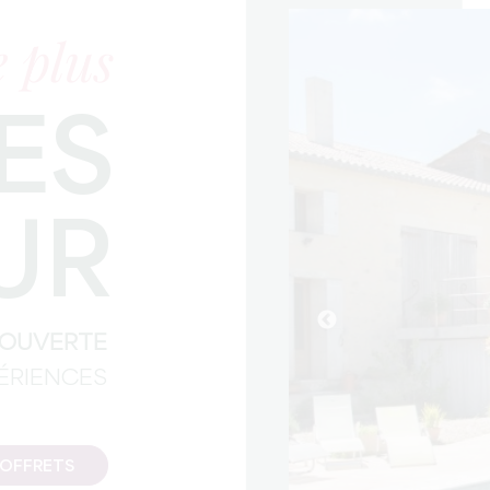
 plus
ES
UR
COUVERTE
PÉRIENCES
COFFRETS