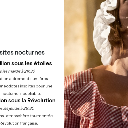
RÉSERVER UNE EXPÉRIENCE
isites nocturnes
lion sous les étoiles
s les mardis à 21h30
ilion autrement : lumières
anecdotes insolites pour une
 nocturne inoubliable.
ion sous la Révolution
s les jeudis à 21h30
ns l’atmosphère tourmentée
 Révolution française.