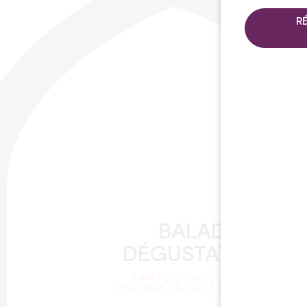
R
C
BALADE ET
DÉGUSTATION
IMMERSION AU CŒUR D'UN
VIGNOBLE INSCRIT À L'UNESCO