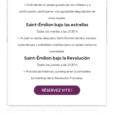
→ Disfrute de un paseo guiado por los viñedos y, a
continuación, participe en una agradable degustación de
vinos locales.
Saint-Émilion bajo las estrellas
Todos los martes a las 21:30 h.
→ Al caer la noche, descubra Saint-Émilion de otra manera:
luces tenues y anécdotas insólitas para un paseo nocturno
Ver todas las fotos
inolvidable.
Saint-Émilion bajo la Revolución
Grand Corbin Art Summer: Taller de cerámica los
Todos los jueves a las 21:30 h.
miércoles 24/06, 08/07, 22/07 y 05/08
→ Provisto de linternas, sumérjase en la atmósfera
Una experiencia artística única en el corazón de los
tormentosa de la Revolución Francesa.
viñedos. Afterwork creativo de 17:00 a 19:00. Taller de
cerámica acompañado de degustaciones de vino. Léa
RÉSERVEZ VITE !
Palain, artesana con sede en Moulon, desarrolla un
trabajo en el que la cerámica dialoga con el arte floral.
Realiza a mano piezas utilitarias y vajillas artesanales
pensadas para acoger y realzar las composiciones