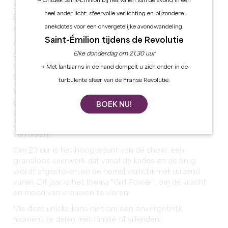
→ Ontdek Saint-Émilion bij het vallen van de avond in een
Nationale feestdag!
heel ander licht: sfeervolle verlichting en bijzondere
Bereid je op 14 juli voor op een dag vol festiviteiten en
anekdotes voor een onvergetelijke avondwandeling.
emoties in Castillon-la-Bataille!
Saint-Émilion tijdens de Revolutie
Ga vanaf 14.00 uur het grasveld op voor een wilde jeu
Elke donderdag om 21.30 uur
de boules wedstrijd. Ballen en een goed humeur staan
op het rendez-vous voor een middag in het teken van
→ Met lantaarns in de hand dompelt u zich onder in de
gezelligheid.
turbulente sfeer van de Franse Revolutie.
Vanaf 19.00 uur verandert het grasveld in een
gourmetruimte waar je kunt genieten van een heerlijke
BOEK NU!
avond mosselen en friet. Feestelijke sfeer en verse
producten die je smaakpapillen gegarandeerd zullen
verrukken!
Om 23 uur is het hoogtepunt van de show: een
grandioos vuurwerk dat vanaf de kades en de brug
wordt afgestoken en de hemel verlicht met duizend
vuren. Dit jaar is het thema "Girl Power", om de kracht
en moed van vrouwen te vieren.
Mis deze unieke kans niet om een onvergetelijk
moment te delen met familie of vrienden!