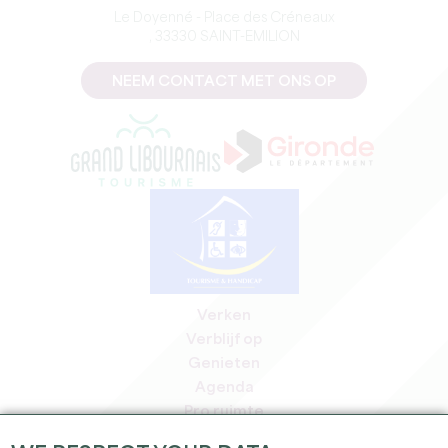
Le Doyenné - Place des Créneaux
, 33330 SAINT-EMILION
NEEM CONTACT MET ONS OP
Verken
Verblijf op
Genieten
Agenda
Pro ruimte
Leden