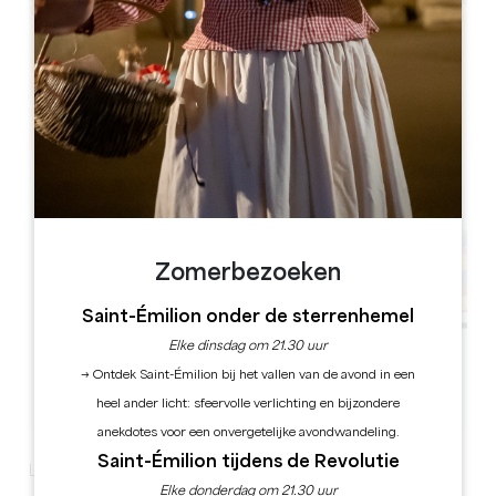
Leaflet
41 passage des Fontaines, 33620 Lapouyade
Zomerbezoeken
Saint-Émilion onder de sterrenhemel
Elke dinsdag om 21.30 uur
→ Ontdek Saint-Émilion bij het vallen van de avond in een
heel ander licht: sfeervolle verlichting en bijzondere
anekdotes voor een onvergetelijke avondwandeling.
Saint-Émilion tijdens de Revolutie
Literair Café - Nieuwe data!
Elke donderdag om 21.30 uur