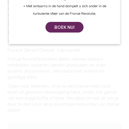
Boekenliefhebbers en liefhebbers van levendige
→ Met lantaarns in de hand dompelt u zich onder in de
discussies worden uitgenodigd voor het Literair Café
turbulente sfeer van de Franse Revolutie.
van Tizac Initiatives!
Zaterdag 17 januari
BOEK NU!
Zaterdag 21 februari
Vanaf 14u30
Espace Gérard Denoël - Lapouyade
Kom je favoriete boeken delen, nieuwe auteurs
ontdekken, luisteren, ideeën uitwisselen en over
boeken discussiëren... allemaal in een warme en
gezellige sfeer.
Open voor iedereen, of je nu een passie hebt voor
lezen of gewoon nieuwsgierig bent, onder het genot
van een kopje koffie of thee. We kijken ernaar uit om je
daar te zien voor deze prachtige momenten van literair
delen!