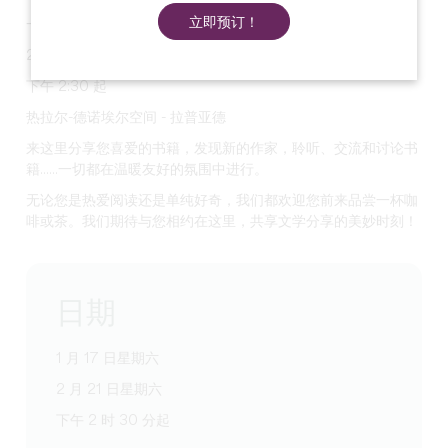
立即预订！
一月十七日（星期六
2 月 21 日星期六
下午 2:30 起
热拉尔-德诺埃尔空间 - 拉普亚德
来这里分享您喜爱的书籍，发现新的作家，聆听、交流和讨论书
籍......一切都在温暖友好的氛围中进行。
无论您是热爱阅读还是单纯好奇，我们都欢迎您前来品尝一杯咖
啡或茶。我们期待与您相约在这里，共享文学分享的美妙时刻！
日期
1 月 17 日星期六
2 月 21 日星期六
下午 2 时 30 分起