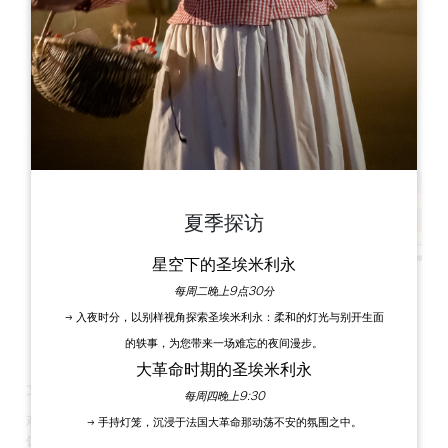
41 passage des Fontaines, 33620 Lapouyade
夏季探访
星空下的圣埃米利永
每周二晚上9点30分
→ 入夜时分，以别样视角探索圣埃米利永：柔和的灯光与别开生面
的轶事，为您带来一场难忘的夜间漫步。
大革命时期的圣埃米利永
文学咖啡馆 - 新日期！
每周四晚上9:30
欢迎图书爱好者和喜欢热烈讨论的人士参加蒂扎克倡议文学咖啡
→ 手持灯笼，沉浸于法国大革命那动荡不安的氛围之中。
馆！