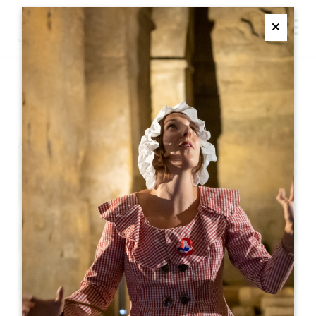
M
Ferme
拉普亚德文学咖啡馆
+
−
Leaflet