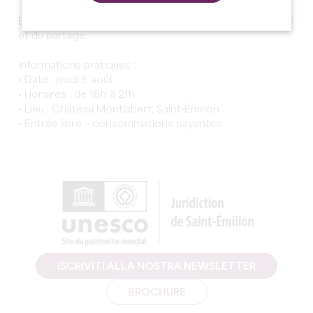
Bingo champêtre, placée sous le signe de la convivialité
et du partage.
Informations pratiques :
• Date : jeudi 6 août
• Horaires : de 18h à 21h
• Lieu : Château Montlabert, Saint-Émilion
• Entrée libre – consommations payantes
ISCRIVITI ALLA NOSTRA NEWSLETTER
BROCHURE