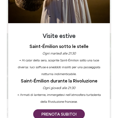
Leaflet
Visite estive
Saint-Émilion sotto le stelle
Ogni martedì alle 21:30
→ Al calar della sera, scoprite Saint-Émilion sotto una luce
diversa: luci soffuse e aneddoti insoliti per una passeggiata
notturna indimenticabile.
Saint-Émilion durante la Rivoluzione
Ogni giovedì alle 21:30
→ Armati di lanterne, immergetevi nell’atmosfera turbolenta
della Rivoluzione francese.
Garden Afterwork au Château Montlabert, à Saint-
PRENOTA SUBITO!
Émilion le jeudi 6 août, de 18h à 21h.