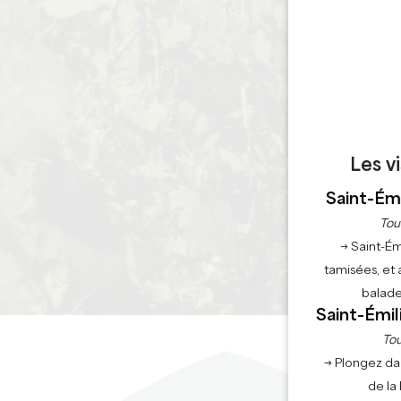
Les v
Saint-Émi
Tou
→ Saint-Ém
tamisées, et 
balade
Saint-Émil
Tou
→ Plongez da
de la