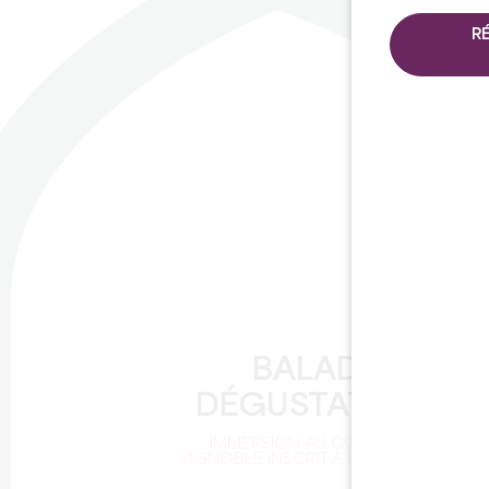
R
C
BALADE ET
DÉGUSTATION
IMMERSION AU CŒUR D'UN
VIGNOBLE INSCRIT À L'UNESCO