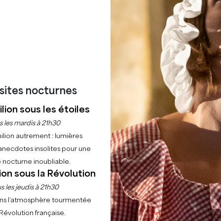
RÉSERVER UNE EXPÉRIENCE
isites nocturnes
lion sous les étoiles
s les mardis à 21h30
ilion autrement : lumières
anecdotes insolites pour une
 nocturne inoubliable.
ion sous la Révolution
s les jeudis à 21h30
ns l’atmosphère tourmentée
 Révolution française.