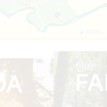
Que
FA
DA