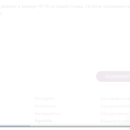
депозит в размере 40 % от общей суммы. Остаток оплачивается
а.
ПОДПИШИТЕ
Исследуйте
Зона профессио
Оставайтесь
Зона для участн
Наслаждайтесь
Зона для прессы
Agenda
Вакансии и ста