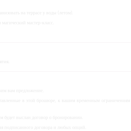
низовать на террасе у воды (летом).
и магический мастер-класс.
ятия.
вим вам предложение.
тавленные в этой брошюре, к вашим временным ограничениям
ам будет выслан договор о бронировании.
ия подписанного договора и любых опций.