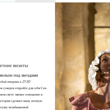
КУРСИИ
СЕМИНАРЫ
ДОСТУП ДЛЯ 
0
Корзина
Мой выбо
ЯЗЫК
RU
АЖДАЙТЕСЬ
ПОВЕСТКА ДНЯ
ЭТО ЛЕТО
ЗАМКИ ДЛЯ ПОСЕЩЕНИЯ
МЕСТНЫЕ ЖЕМЧУЖИНЫ
CAFÉ THÉÂTRE
SAINT-EMILION
етние визиты
Главная
Досуг
Café théâtre
ильон под звездами
дый вторник в 21:30
Описание
м сумерек откройте для себя Сен-
вом свете: мягкое освещение и
стории сделают вашу ночную
гулку незабываемой.