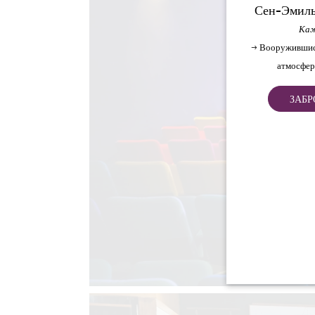
Сен-Эмиль
Каж
→ Вооружившис
атмосфер
ЗАБР