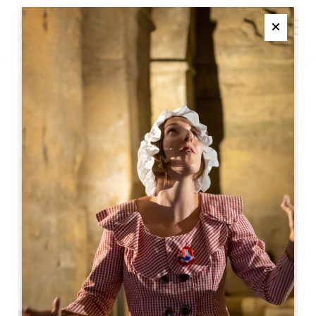
M
Ferme
CAFÉ THÉÂTRE
SAINT-EMILION
Café théâtre
33330 Saint-Emilion
05 57 55 28 20
联系我们