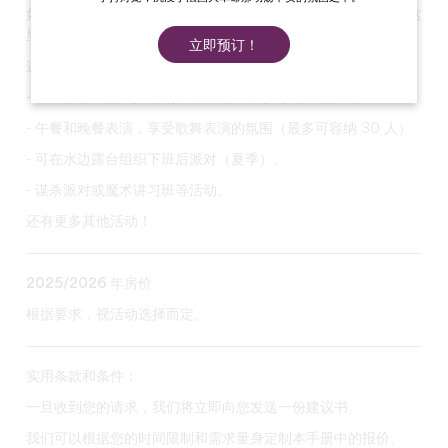
如果您正在寻找新颖的活动来加强您的团队精神或享受乐趣，这
里就是您的不二之选。
立即预订！
这里有多种活动可以满足各种需求：
- 艺术活动，如即兴戏剧和单口相声、学习舞蹈或演讲。
- 午餐和晚餐表演，享受歌舞表演的氛围（最多可容纳 30 人）
- 可在水边露台组织下班后派对（夏季）。
- 谋杀派对或魔术讲习班等活动。
还有更多其他活动！
2025/2026 年房价
根据要求，视活动选择而定。
实用条款和条件：
一旦收到您的请求，我们将立即向您发送一份建议书。
我们可以根据您的时间限制和需求量身定制本手册中的报价。