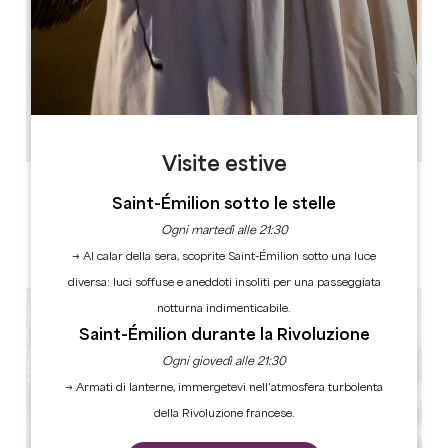
1.8 km
Solo su prenotazione, in base alla disponibilità dello
chef.
Cours du matin : 10h Cours du soir : 17h
4h (30 minutes de visite / 1h30 de cours de cuisine
/ entre 1h et 2h pour le repas)
18
Copiare il codice GPS
Visite estive
ETICHETTE
Saint-Émilion sotto le stelle
Ogni martedì alle 21:30
→ Al calar della sera, scoprite Saint-Émilion sotto una luce
diversa: luci soffuse e aneddoti insoliti per una passeggiata
notturna indimenticabile.
Saint-Émilion durante la Rivoluzione
Ogni giovedì alle 21:30
→ Armati di lanterne, immergetevi nell’atmosfera turbolenta
della Rivoluzione francese.