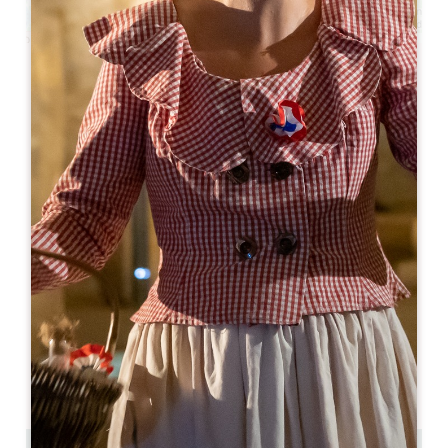
Leaflet
Château Tour Pourret - Je cuisine au
château
30 Route de Rouffiac
33330 Saint-Émilion
06 84 71 02 13
visite@vignobles-lannoye.com
MESE DI APERTURA
G
F
M
A
M
G
L
A
S
O
N
D
GIORNI DI APERTURA
L
M
M
G
V
S
D
AM
AM
AM
AM
AM
AM
AM
PM
PM
PM
PM
PM
PM
PM