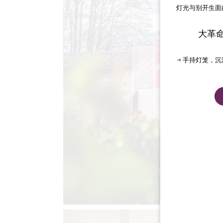
灯光与别开生面
大革
→ 手持灯笼，