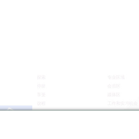
探索
专业区域
停留
会员区
享受
媒体区
议程
工作和实习机会