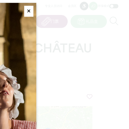
专业人员访问
会员区
环保模式
无障碍
无障碍
Fermer
Re
0
篮子
我的选择
门票
礼品盒
CN
语言
NE AU CHÂTEAU
+
−