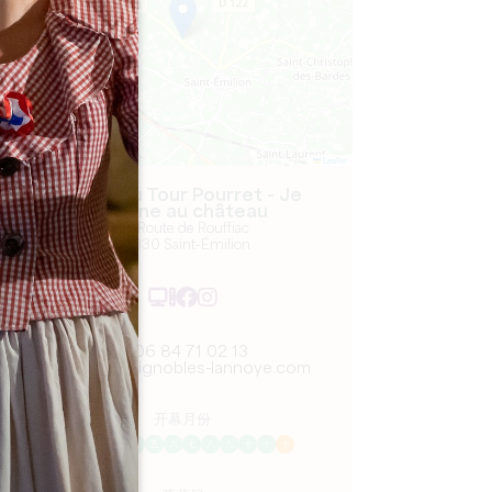
Leaflet
Château Tour Pourret - Je
cuisine au château
30 Route de Rouffiac
33330 Saint-Émilion
06 84 71 02 13
visite@vignobles-lannoye.com
开幕月份
一
二
三
四
五
六
七
八
九
十
十
十