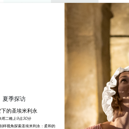
私人游览
研讨会
欣赏
议程
今年夏天
 POURRET - JE CUISI
SAINT-ÉMILION
首页
休闲
Château Tour Pourret - Je cuisine au château
说明
语言
付款方式
服务
夏季探访
空下的圣埃米利永
每周二晚上9点30分
以别样视角探索圣埃米利永：柔和的