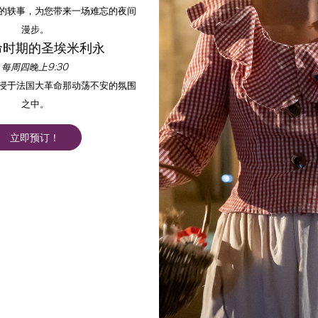
的轶事，为您带来一场难忘的夜间
漫步。
命时期的圣埃米利永
每周四晚上9:30
沉浸于法国大革命那动荡不安的氛围
之中。
立即预订！