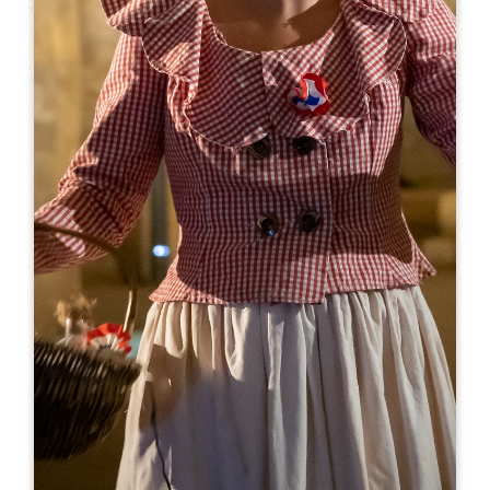
Leaflet
来自
250€
/夜
Château de Ferrand - Grand Cru Classé
de Saint-Emilion
339 Allée de Saint-Poly
33330 SAINT-HIPPOLYTE
05 57 74 47 11
05 57 74 47 11
oenotourisme@chateaudeferrand.com
开幕月份
一
二
三
四
五
六
七
八
九
十
十
十