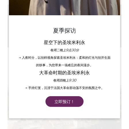
5.4 km
3
6 人民
夏季探访
1
复制 GPS 代码
星空下的圣埃米利永
每周二晚上9点30分
标签
→ 入夜时分，以别样视角探索圣埃米利永：柔和的灯光与别开生面
的轶事，为您带来一场难忘的夜间漫步。
大革命时期的圣埃米利永
每周四晚上9:30
→ 手持灯笼，沉浸于法国大革命那动荡不安的氛围之中。
立即预订！