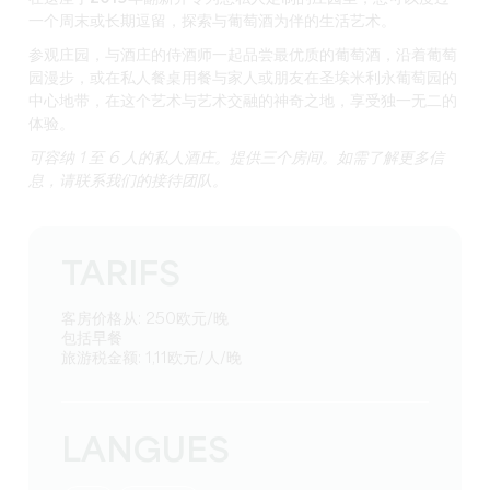
一个周末或长期逗留，探索与葡萄酒
为伴的
生活艺术。
参观庄园，与酒庄的侍酒师一起品尝最优质的葡萄酒，沿着葡萄
园漫步，或在私人餐桌用餐与家人或朋友在圣埃米利永葡萄园的
中心地带，在这个艺术与艺术交融的神奇之地，
享受独一无二的
体验
。
可容纳 1 至 6 人的私人酒庄。提供三个房间。如需了解更多信
息，请联系我们的接待团队。
TARIFS
客房价格从: 250欧元/晚
包括早餐
旅游税金额: 1,11欧元/人/晚
LANGUES