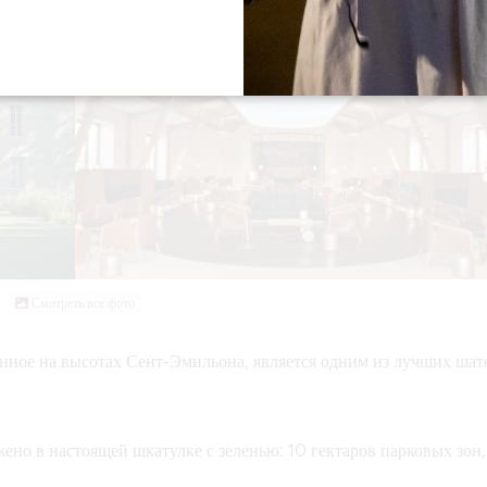
Смотреть все фото
енное на высотах Сент-Эмильона, является одним из лучших шат
ено в настоящей шкатулке с зеленью: 10 гектаров парковых зон,