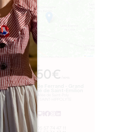
−
Leaflet
С сайта
250€
/ночь
Château de Ferrand - Grand
Cru Classé de Saint-Emilion
339 Allée de Saint-Poly
33330 SAINT-HIPPOLYTE
05 57 74 47 11