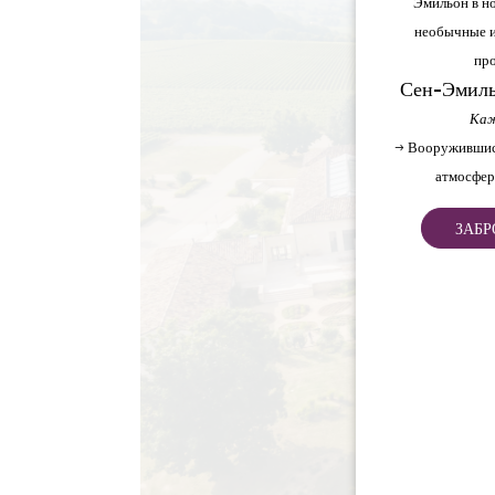
Эмильон в но
необычные и
про
Сен-Эмиль
Каж
→ Вооружившис
атмосфер
ЗАБР