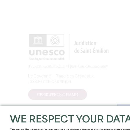
Туристический офис «Гран-Сен-Эмильонне»
Le Doyenné — Place des Créneaux,
, 33330 СЕН-ЭМИЛИОН
СВЯЖИТЕСЬ С НАМИ
WE RESPECT YOUR DAT