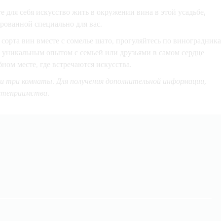
е для себя искусство жить в окружении вина в этой
усадьбе,
рованной специально для вас
.
сорта вин вместе с сомелье шато, прогуляйтесь по виноградник
ь уникальным опытом
с семьей или друзьями в самом сердце
ом месте, где встречаются искусства.
ии три комнаты. Для получения дополнительной информации,
степриимства.