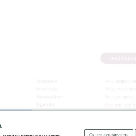
ПОДПИШИТЕ
Исследуйте
Зона профессио
Оставайтесь
Зона для участн
Наслаждайтесь
Зона для прессы
Agenda
Вакансии и ста
A
Ок, все активировать