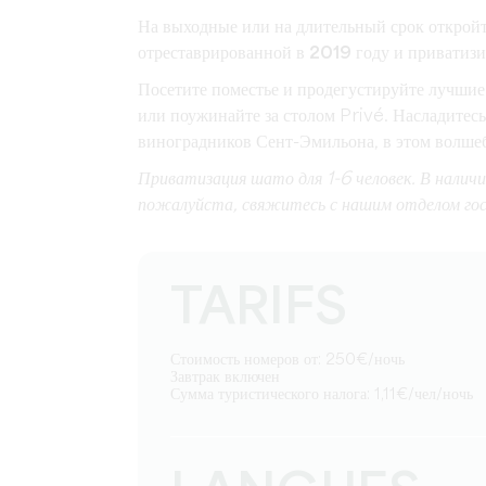
На выходные или на длительный срок откройт
отреставрированной в 2019 году и приватизи
Посетите поместье и продегустируйте лучшие 
или поужинайте за столом Privé.
Насладитес
виноградников Сент-Эмильона, в этом волшебн
Приватизация шато для 1-6 человек. В налич
пожалуйста, свяжитесь с нашим отделом го
TARIFS
Стоимость номеров от: 250€/ночь
Завтрак включен
Сумма туристического налога: 1,11€/чел/ночь