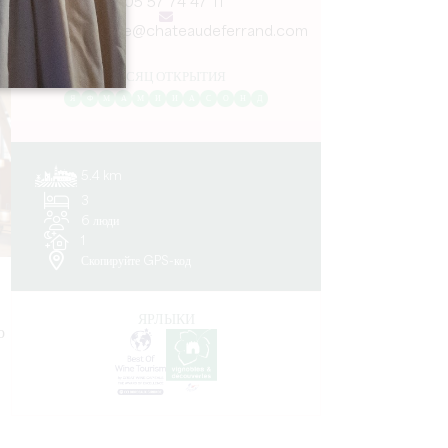
05 57 74 47 11
oenotourisme@chateaudeferrand.com
МЕСЯЦ ОТКРЫТИЯ
Я
Ф
М
А
М
И
И
А
С
О
Н
Д
5.4 km
3
6 люди
1
Скопируйте GPS-код
ЯРЛЫКИ
о