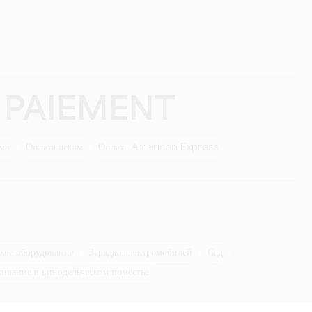
 PAIEMENT
ыми
Оплата чеком
Оплата American Express
тское оборудование
Зарядка электромобилей
Сад
живание в винодельческом поместье