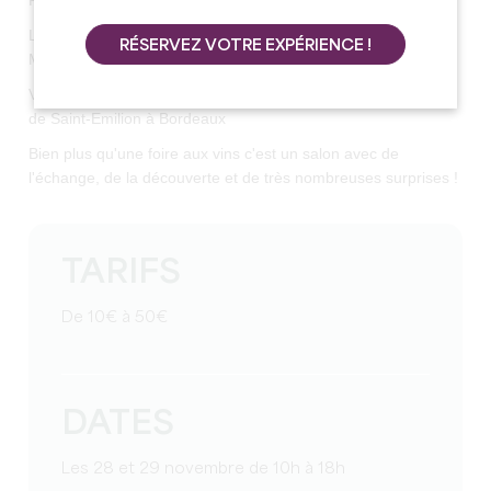
POUR VOUS
Les 28 et 29 novembre, vous faites quelques chose ?
RÉSERVEZ VOTRE EXPÉRIENCE !
Maintenant, oui !
Venez profiter de la seconde édition du Salon des Vignerons
de Saint-Emilion à Bordeaux
Bien plus qu'une foire aux vins c'est un salon avec de
l'échange, de la découverte et de très nombreuses surprises !
TARIFS
De 10€ à 50€
DATES
Les 28 et 29 novembre de 10h à 18h