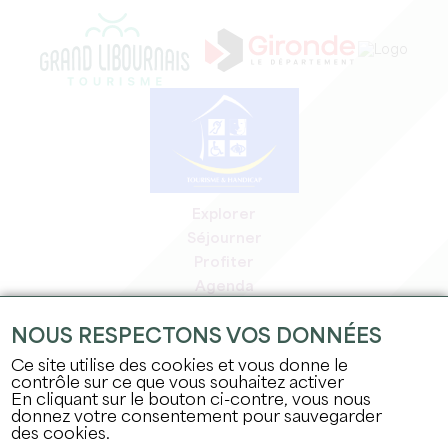
Explorer
Séjourner
Profiter
Agenda
Espace Pro
NOUS RESPECTONS VOS DONNÉES
Espace adhérents
Espace presse
Ce site utilise des cookies et vous donne le
contrôle sur ce que vous souhaitez activer
Emplois & stages
En cliquant sur le bouton ci-contre, vous nous
Mentions légales
donnez votre consentement pour sauvegarder
Politique de confidentialité
des cookies.