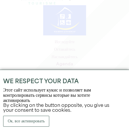
Исследуйте
Оставайтесь
Наслаждайтесь
Agenda
Зона профессионалов
Зона для участников
WE RESPECT YOUR DATA
Зона для прессы
Этот сайт использует кукис и позволяет вам
Вакансии и стажировки
контролировать сервисы которые вы хотите
активировать
Юридическая информация
By clicking on the button opposite, you give us
Политика конфиденциальности
your consent to save cookies.
Ок, все активировать