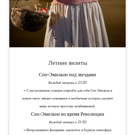
Leaflet
33000 Bordeaux
Летние визиты
Сен-Эмильон под звездами
Каждый вторник в 21:30
→ С наступлением сумерек откройте для себя Сен-Эмильон в
новом свете: мягкое освещение и необычные истории сделают
вашу ночную прогулку незабываемой.
Сен-Эмильон во время Революции
Каждый четверг в 21:30
ВИНОДЕЛЫ СЕН-ЭМИЛЬОНА ПРИГОТОВИЛИ ДЛЯ ВАС
→ Вооружившись фонарями, окунитесь в бурную атмосферу
СЮРПРИЗ