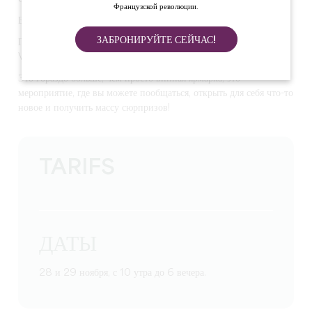
Французской революции.
Вы свободны 28 и 29 ноября? Теперь вы свободны!
ЗАБРОНИРУЙТЕ СЕЙЧАС!
Приходите и насладитесь вторым изданием Salon des
Vignerons de Saint-Emilion в Бордо.
Это гораздо больше, чем просто винная ярмарка, это
мероприятие, где вы можете пообщаться, открыть для себя что-то
новое и получить массу сюрпризов!
TARIFS
ДАТЫ
28 и 29 ноября, с 10 утра до 6 вечера.