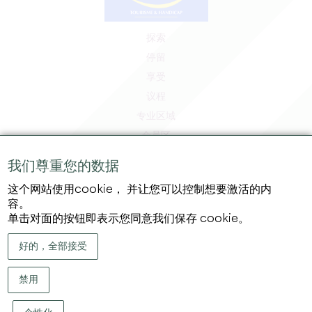
探索
停留
享受
议程
专业区域
会员区
媒体区
我们尊重您的数据
工作和实习机会
这个网站使用cookie， 并让您可以控制想要激活的内
法律信息
容。
隐私政策
单击对面的按钮即表示您同意我们保存 cookie。
好的，全部接受
禁用