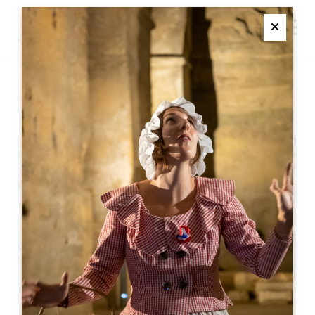
M
Ferme
圣埃米利永葡萄种植者沙龙
+
−
Leaflet