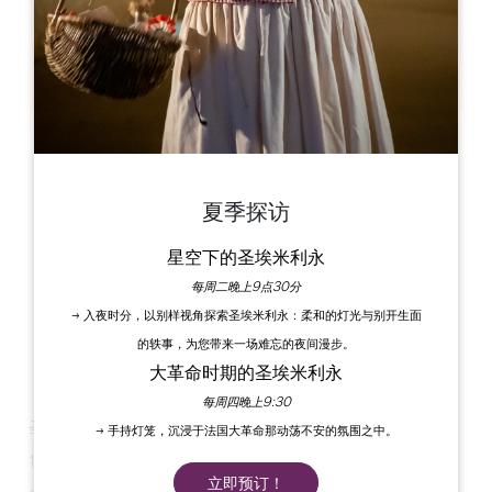
33000 Bordeaux
夏季探访
星空下的圣埃米利永
每周二晚上9点30分
→ 入夜时分，以别样视角探索圣埃米利永：柔和的灯光与别开生面
的轶事，为您带来一场难忘的夜间漫步。
大革命时期的圣埃米利永
每周四晚上9:30
圣埃米利永葡萄种植者为您带来惊喜
→ 手持灯笼，沉浸于法国大革命那动荡不安的氛围之中。
11 月 28 日和 29 日有空吗？现在有了！
立即预订！