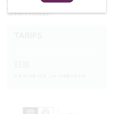
来波尔多参加第二届圣埃米利永葡萄种植者沙龙吧。
这不仅仅是一个葡萄酒展销会，更是一个可以让您畅所欲言、发
现新事物和享受惊喜的盛会！
TARIFS
日期
11 月 28 日和 29 日，上午 10 时至下午 6 时