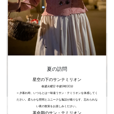
Château La Fleur Picon
1, Picon
33330 Saint-Émilion
夏の訪問
星空の下のサンテミリオン
毎週火曜日 午後9時30分
→ 夕暮れ時、いつもとは一味違うサン・テミリオンを体感してく
ださい。柔らかな照明とユニークな逸話が織りなす、忘れられな
い夜の散策をお楽しみください。
シーズン開幕 - ムーンシャイン・コンサート
革命期のサン・テミリオン