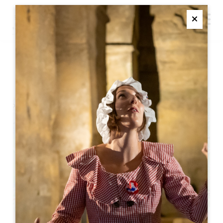
M
Ferme
エフェメラル・クラブ
+
−
Leaflet