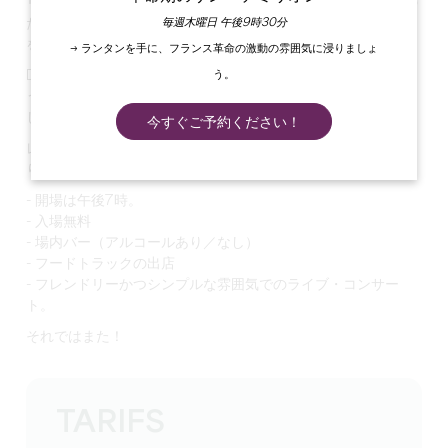
リブールヌ出身のミュージシャン、ムーンシャインがこの日の
毎週木曜日 午後9時30分
ために特別にアコースティック・バージョンでロック・セット
を披露してくれる。
→ ランタンを手に、フランス革命の激動の雰囲気に浸りましょ
う。
Die Morgの夕べを楽しんだ方なら、おなじみの領域でしょ
う：同じエネルギー、同じスピリット、しかし今回はトリオと
して、より身近に。
今すぐご予約ください！
レストラン側では、シリルとアルドおじさんの薪窯ピザがあ
り、夜のお供にはいつも安心だ。
- 開場は午後7時。
- 入場無料
- 場内バー（アルコールあり／なし）
- フードトラックの出店
- フレンドリーかつシンプルな雰囲気でのライブ・コンサー
ト。
それではまた！
TARIFS