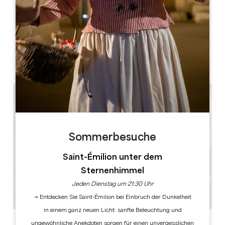
Leaflet
Château La Fleur Picon
1, Picon
33330 Saint-Émilion
Sommerbesuche
Saint-Émilion unter dem
Sternenhimmel
Jeden Dienstag um 21:30 Uhr
→ Entdecken Sie Saint-Émilion bei Einbruch der Dunkelheit
in einem ganz neuen Licht: sanfte Beleuchtung und
ungewöhnliche Anekdoten sorgen für einen unvergesslichen