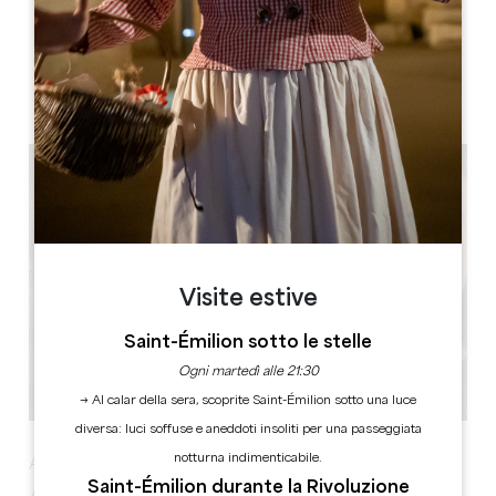
Château La Fleur Picon
1, Picon
33330 Saint-Émilion
Visite estive
Saint-Émilion sotto le stelle
Ogni martedì alle 21:30
→ Al calar della sera, scoprite Saint-Émilion sotto una luce
diversa: luci soffuse e aneddoti insoliti per una passeggiata
notturna indimenticabile.
Apertura della stagione - Concerto di Moonshine
Saint-Émilion durante la Rivoluzione