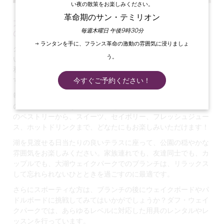
い夜の散策をお楽しみください。
革命期のサン・テミリオン
大湖ウェイクパークでサンデーブランチ：湖畔
毎週木曜日 午後9時30分
の楽しみ！
→ ランタンを手に、フランス革命の激動の雰囲気に浸りましょ
グルメの皆さん、アウトドアを愛する皆さん、お集まりくださ
う。
い！大湖ウェイクパークでは、のどかな風景を楽しみながら、
和やかなひとときを過ごせるサンデーブランチにご招待しま
す。
今すぐご予約ください！
毎週日曜日は
、新鮮な地元の食材を使ったボリュームたっぷり
のバラエティ豊かなビュッフェをお楽しみください。サクサク
のペストリーから、スイーツ、セイボリー、フレッシュジュー
ス、ホットドリンクまで、どなたにもお楽しみいただけます！
湖を見渡せる
日当たりの良いテラスに座って
、公園の穏やかな
雰囲気をお楽しみください。家族連れでも、友達同士でも、カ
ップルでも、大湖ウェイクパークでのブランチは、リラックス
して忘れられないひとときを過ごすのに最適です。
さらにスポーティな
方は、ブランチの後にウェイクボードやパ
ドルボードに挑戦してみてはいかがでしょうか？ダフ・ウェイ
クパークでは、あらゆるレベルに対応した用具のレンタルやレ
ッスンを行っています。