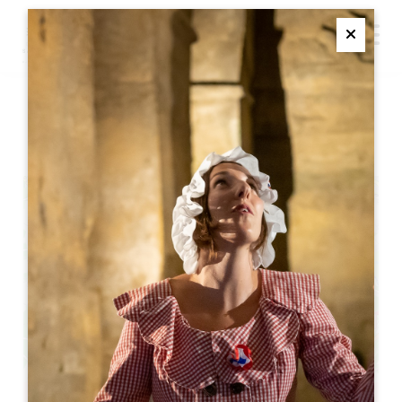
M
Ferme
サンデーブランチ
+
−
Leaflet