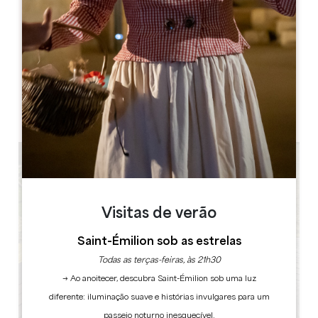
Dahu Wake Park
10 ter champs de Gougeon
33910 Sablons
LIVRO
Visitas de verão
Saint-Émilion sob as estrelas
Todas as terças-feiras, às 21h30
→ Ao anoitecer, descubra Saint-Émilion sob uma luz
diferente: iluminação suave e histórias invulgares para um
passeio noturno inesquecível.