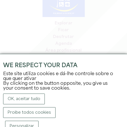
Explorar
Ficar
Desfrutar
Agenda
Área profissional
Área de membros
Área de imprensa
WE RESPECT YOUR DATA
Empregos e estágios
Este site utiliza cookies e dá-lhe controle sobre o
Informação jurídica
que quer ativar
By clicking on the button opposite, you give us
Política de privacidade
your consent to save cookies.
OK, aceitar tudo
Proibe todos cookies
DIREITOS DE AUTOR ©
2026
GABINETE DE TURISMO DO GRANDE SAINT-
Personalizar