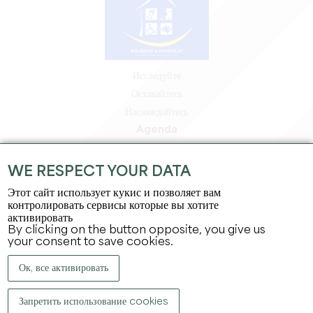
Исследуйте
Оставайтесь
Наслаждайтесь
Agenda
Зона профессионалов
Зона для участников
WE RESPECT YOUR DATA
Зона для прессы
Этот сайт использует кукис и позволяет вам
Вакансии и стажировки
контролировать сервисы которые вы хотите
активировать
Юридическая информация
By clicking on the button opposite, you give us
Политика конфиденциальности
your consent to save cookies.
Ок, все активировать
Запретить использование cookies