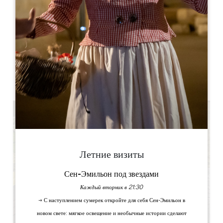
Dahu Wake Park
10 ter champs de Gougeon
33910 Sablons
КНИГА
Летние визиты
Сен-Эмильон под звездами
Каждый вторник в 21:30
→ С наступлением сумерек откройте для себя Сен-Эмильон в
новом свете: мягкое освещение и необычные истории сделают