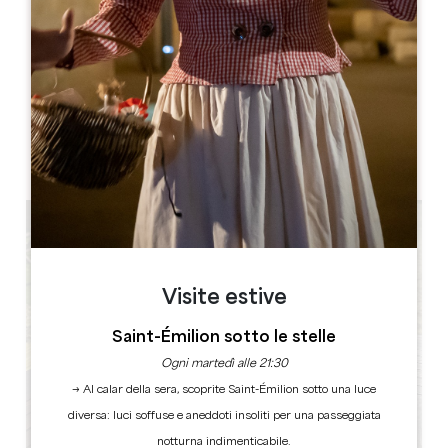
Dahu Wake Park
10 ter champs de Gougeon
33910 Sablons
LIBRO
Visite estive
Saint-Émilion sotto le stelle
Ogni martedì alle 21:30
→ Al calar della sera, scoprite Saint-Émilion sotto una luce
diversa: luci soffuse e aneddoti insoliti per una passeggiata
notturna indimenticabile.