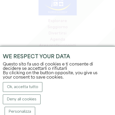
Esplorare
Soggiorno
Divertirsi
Agenda
Area professionisti
Area riservata ai soci
WE RESPECT YOUR DATA
Area stampa
Questo sito fa uso di cookies e ti consente di
Offerte di lavoro e stage
decidere se accettarli o rifiutarli
Informazioni legali
By clicking on the button opposite, you give us
Informativa sulla privacy
your consent to save cookies.
Ok, accetta tutto
Deny all cookies
Personalizza
COPYRIGHT ©
2026
UFFICIO DEL TURISMO DEL GRAND SAINT-ÉMILIONNAIS