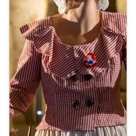
Leaflet
A partir de
8€
Château Champion
Château Champion 762 Route de Champion
33330 SAINT-CHRISTOPHE-DES-BARDES
06 09 11 53 48
info@chateau-champion.com
MOIS D'OUVERTURE
J
F
M
A
M
J
J
A
S
O
N
D
JOURS D'OUVERTURE
L
M
M
J
V
S
D
AM
AM
AM
AM
AM
AM
AM
PM
PM
PM
PM
PM
PM
PM