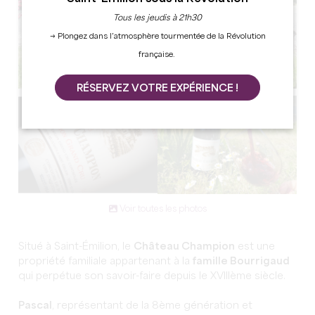
Tous les jeudis à 21h30
→ Plongez dans l’atmosphère tourmentée de la Révolution
française.
RÉSERVEZ VOTRE EXPÉRIENCE !
Voir toutes les photos
Situé à Saint-Émilion, le
Château Champion
est une
propriété familiale appartenant à la
famille Bourrigaud
qui perpétue son savoir-faire depuis le XVIIIème siècle.
Pascal
, représentant de la 8ème génération et