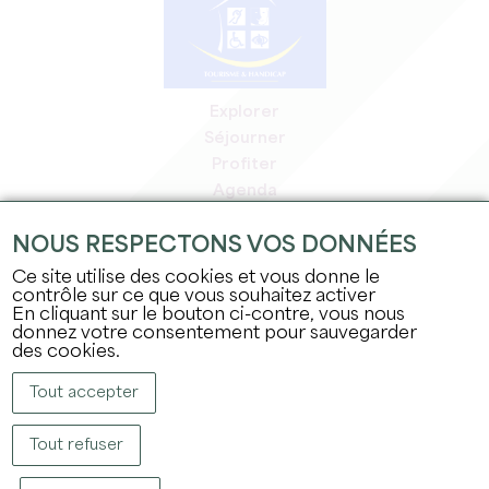
Explorer
Séjourner
Profiter
Agenda
Espace Pro
NOUS RESPECTONS VOS DONNÉES
Espace adhérents
Espace presse
Ce site utilise des cookies et vous donne le
contrôle sur ce que vous souhaitez activer
Emplois & stages
En cliquant sur le bouton ci-contre, vous nous
Mentions légales
donnez votre consentement pour sauvegarder
Politique de confidentialité
des cookies.
Tout accepter
Tout refuser