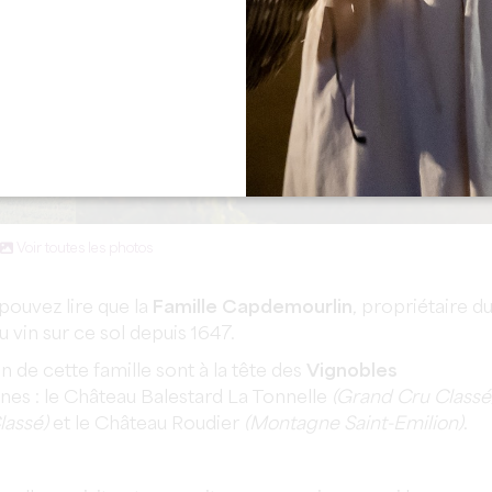
Voir toutes les photos
pouvez lire que la
Famille Capdemourlin
, propriétaire d
 vin sur ce sol depuis 1647.
 de cette famille sont à la tête des
Vignobles
nes : le Château Balestard La Tonnelle
(Grand Cru Classé
lassé)
et le Château Roudier
(Montagne Saint-Emilion)
.