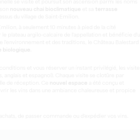
nelle se visite et poursuit son ascension parmi les noms
 son
nouveau chai bioclimatique
et sa
terrasse
sus du village de Saint-Emilion.
milion, à seulement 10 minutes à pied de la cité
le plateau argilo-calcaire de l'appellation et bénéficie d'
e l'environnement et des traditions, le Château Balestard
 biologique.
conditions et vous réserver un instant privilégié, les visite
s, anglais et espagnol). Chaque visite se clotûre par
lle de réception. Ce
nouvel espace
a été conçu et
ir les vins dans une ambiance chaleureuse et propice
achats, de passer commande ou d'expédier vos vins.