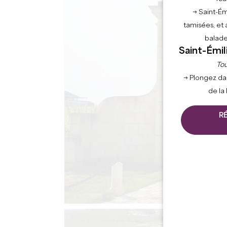
→ Saint-Ém
tamisées, et 
balade
Saint-Émil
Tou
→ Plongez da
de la
R