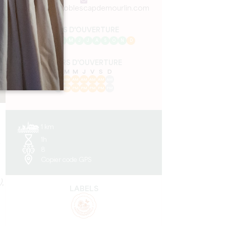
visites@vignoblescapdemourlin.com
MOIS D'OUVERTURE
J
F
M
A
M
J
J
A
S
O
N
D
JOURS D'OUVERTURE
L
M
M
J
V
S
D
AM
AM
AM
AM
AM
AM
AM
PM
PM
PM
PM
PM
PM
PM
1 km
1h
u
8
Copier code GPS
)
,
LABELS