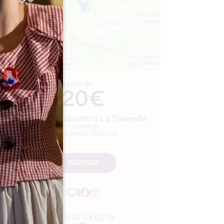
Leaflet
A partir de
20€
Château Balestard La Tonnelle
1, Balestard
33330 SAINT-EMILION
RÉSERVER
05 47 54 02 19