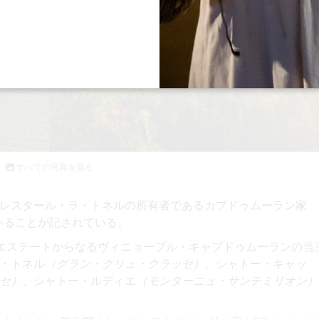
すべての写真を見る
レスタール・ラ・トネルの所有者である
カプドゥムーラン
家
いることが記されている。
のエステートからなる
ヴィニョーブル・キャプドゥムーランの
当
・トネル
（グラン・クリュ・クラッセ）
、シャトー・キャッ
セ）
、シャトー・ルディエ
（モンターニュ・サンテミリオン）