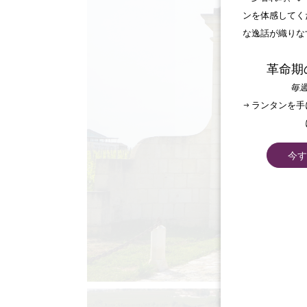
ンを体感してく
な逸話が織りな
革命期
毎週
→ ランタンを
今す