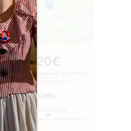
Leaflet
より
20€
Château Balestard La Tonnelle
1, Balestard
33330 SAINT-EMILION
05 47 54 02 19
visites@vignoblescapdemourlin.com