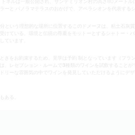
・トネルは一般公開され、サンテミリオン村の高さ80メートル
ラーと
パノラマテラスの
おかげで、アペラシオンを代表する
0分という理想的な場所に位置するこのドメーヌは、粘土石灰質
受けている。環境と伝統の尊重をモットーとするシャトー・バ
しています。
ときをお約束するため、見学は
予約
制となっています（フラ
は、レセプション・ルームで
3種類のワインを試飲する
ことが
ドリーな雰囲気の中でワインを発見していただけるようにデザ
も
ある。