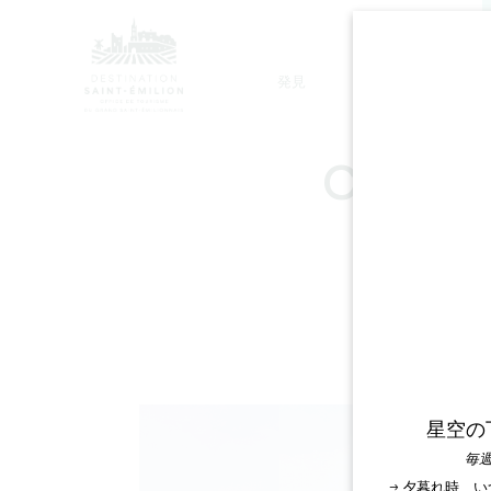
発見
滞在
モノリシック教会ツアー
CHÂTE
星空の
毎週
→ 夕暮れ時、