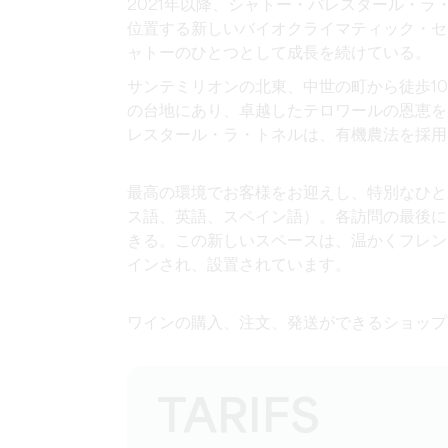
2021年以降、シャトー・バレスタール・ラ
位置する
新しいバイオクライマティック・セ
ャトーのひとつとして成長を続けている。
サンテミリオンの北東、中世の町から徒歩1
の台地にあり、卓越したテロワールの恩恵を
レスタール・ラ・トネルは、
有機農法を
採用
最高の環境でお客様をお迎えし、特別なひと
ス語、英語、スペイン語）。各訪問の最後に
きる。この
新しいスペースは
、温かくフレン
インされ、設置されています。
ワインの購入、注文、発送ができる
ショップ
TARIFS