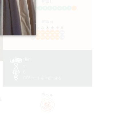
開幕月
1
2
3
4
5
6
7
8
9
1
1
1
開幕日
ル
火
水
木
金
土
日
AM
AM
AM
AM
AM
AM
AM
PM
PM
PM
PM
PM
PM
PM
1 km
1h
8
GPSコードをコピーする
ラベル
主