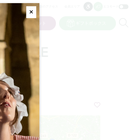
プロのアクセス
会員エリア
エコモード
アクセシビリティ
アクセシビリティ
Fermer
Re
ット
私の選択
チケット
ギフトボックス
JP
言語
NNELLE
+
−