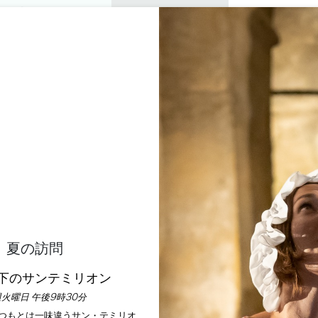
プライベートツアー
セミナー
0
バスケ
楽しむ
アジェンダ
今年の夏
訪問すべきシャトー
AU BALESTARD LA TO
SAINT-EMILION GRAND CRU GRAND CRU CLASSÉ
ホーム
ワイン
Château Balestard La Tonnelle
説明
料金
言語
支払い方法
サービス
夏の訪問
下のサンテミリオン
火曜日 午後9時30分
いつもとは一味違うサン・テミリオ