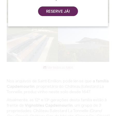
RESERVE JÁ!
Ver todas as fotos
Nos arquivos de Saint-Emilion, pode ler-se que
a família
Capdemourlin
, proprietária do Château Balestard La
Tonnelle, produz vinho neste solo desde 1647.
Atualmente, as 12ª e 13ª gerações desta família estão à
frente de
Vignobles Capdemourlin
, um grupo de 3
propriedades: Château Balestard La Tonnelle
(Grand