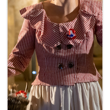
Leaflet
De
20€
Château Balestard La Tonnelle
1, Balestard
33330 SAINT-EMILION
05 47 54 02 19
visites@vignoblescapdemourlin.com
MÊS DE ABERTURA
J
F
M
A
M
J
J
A
S
O
N
D
DIAS DE ABERTURA
S
T
Q
Q
S
S
D
AM
AM
AM
AM
AM
AM
AM
PM
PM
PM
PM
PM
PM
PM