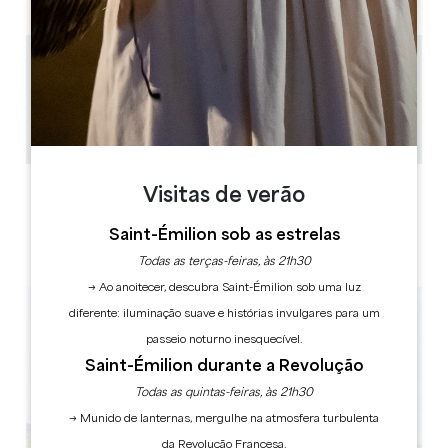
1 km
1h
8
Copiar código GPS
ETIQUETAS
Visitas de verão
Saint-Émilion sob as estrelas
Todas as terças-feiras, às 21h30
→ Ao anoitecer, descubra Saint-Émilion sob uma luz
diferente: iluminação suave e histórias invulgares para um
passeio noturno inesquecível.
Saint-Émilion durante a Revolução
Todas as quintas-feiras, às 21h30
→ Munido de lanternas, mergulhe na atmosfera turbulenta
da Revolução Francesa.