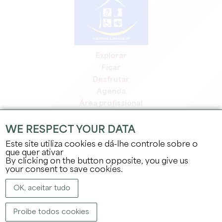
Explorar
Ficar
Desfrutar
Agenda
Área profissional
Área de membros
Área de imprensa
WE RESPECT YOUR DATA
Empregos e estágios
Este site utiliza cookies e dá-lhe controle sobre o
Informação jurídica
que quer ativar
By clicking on the button opposite, you give us
Política de privacidade
your consent to save cookies.
OK, aceitar tudo
Proibe todos cookies