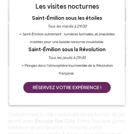
Les visites nocturnes
Saint-Émilion sous les étoiles
Tous les mardis à 21h30
→ Saint-Émilion autrement : lumières tamisées, et anecdotes
insolites pour une balade nocturne inoubliable.
Saint-Émilion sous la Révolution
Tous les jeudis à 21h30
→ Plongez dans l’atmosphère tourmentée de la Révolution
Voir toutes les photos
française.
RÉSERVEZ VOTRE EXPÉRIENCE !
ESCAPE THE CITY - LA CONFRÉRIE DU VIN
Vivez une expérience immersive au cœur de
Saint-Émilion !
Transformez la cité médiévale en un terrain de jeu
géant avec
Escape the City
. Entre l'escape game
extérieur et jeu de piste connecté, cette