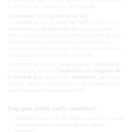
expérience vous invite à découvrir les secrets de
la ville tout en relevant un défi de taille.
L'aventure : "La Confrérie du Vin"
Saint-Émilion ! La
Le scandale éclate au coeur de
prestigieuse
Confrérie du Vin
vous accuse (à
tort?) de saboter les préparatifs de la fête du Ban
des Vendanges. Pour blanchir votre honneur,
vous n'avez qu'une solution : retrouvez les trésors
disparus avant le début des festivités.
Parcourez les ruelles pavées, menez l'enquête et
remontez la trace du
Cèpe d'or
, des
Insignes de
la Confrérie
et du précieux
Millésime
. Le temps
presse : serez-vous le sauveurs de la célébration
ou les boucs émissaores parfaits?
Pourquoi choisir cette aventure?
Liberté totale
— Pas de rendez-vous fixe ! Jouez
en autonomie complète, quand vous le
souhaitez.