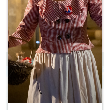
lucile.bregeon@digitalescapade.com
MOIS D'OUVERTURE
J
F
M
A
M
J
J
A
S
O
N
D
JOURS D'OUVERTURE
L
M
M
J
V
S
D
AM
AM
AM
AM
AM
AM
AM
PM
PM
PM
PM
PM
PM
PM
de 2 à 6 personnes par équipe