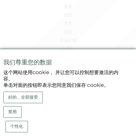
探索
停留
享受
议程
专业区域
会员区
媒体区
我们尊重您的数据
工作和实习机会
这个网站使用cookie， 并让您可以控制想要激活的内
法律信息
容。
隐私政策
单击对面的按钮即表示您同意我们保存 cookie。
好的，全部接受
禁用
个性化
版权 ©
2026
大圣埃米利永地区旅游局