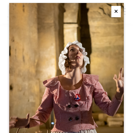
M
Ferme
DIGITAL ESCAPADE
Digital Escapade
06 11 18 24 30
lucile.bregeon@digitalescapade.com
开幕月份
一
二
三
四
五
六
七
八
九
十
十
十