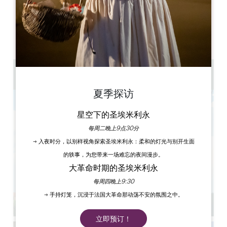
开幕日
隆
星
星
星
星
星
星
AM
AM
AM
AM
AM
AM
AM
PM
PM
PM
PM
PM
PM
PM
de 2 à 6 personnes par équipe
夏季探访
星空下的圣埃米利永
每周二晚上9点30分
→ 入夜时分，以别样视角探索圣埃米利永：柔和的灯光与别开生面
的轶事，为您带来一场难忘的夜间漫步。
大革命时期的圣埃米利永
每周四晚上9:30
→ 手持灯笼，沉浸于法国大革命那动荡不安的氛围之中。
立即预订！