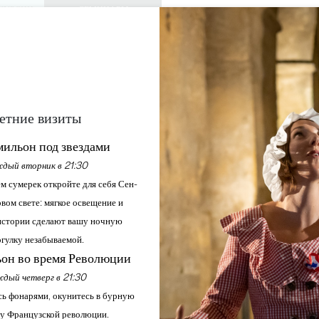
КУРСИИ
СЕМИНАРЫ
ДОСТУП ДЛЯ 
0
Корзина
Мой выбо
ЯЗЫК
RU
АЖДАЙТЕСЬ
ПОВЕСТКА ДНЯ
ЭТО ЛЕТО
ЗАМКИ ДЛЯ ПОСЕЩЕНИЯ
МЕСТНЫЕ ЖЕМЧУЖИНЫ
DIGITAL ESCAPADE
етние визиты
ильон под звездами
дый вторник в 21:30
Главная
Досуг
Digital Escapade
м сумерек откройте для себя Сен-
вом свете: мягкое освещение и
Описание
Тарифы
стории сделают вашу ночную
гулку незабываемой.
он во время Революции
дый четверг в 21:30
ь фонарями, окунитесь в бурную
у Французской революции.