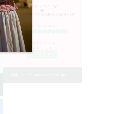
06 11 18 24 30
lucile.bregeon@digitalescapade.com
МЕСЯЦ ОТКРЫТИЯ
Я
Ф
М
А
М
И
И
А
С
О
Н
Д
ДНИ ОТКРЫТИЯ
П
В
С
Ч
П
С
В
AM
AM
AM
AM
AM
AM
AM
PM
PM
PM
PM
PM
PM
PM
de 2 à 6 personnes par équipe