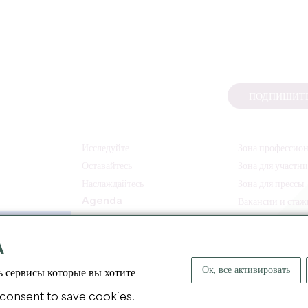
ПОДПИШИТЕ
Исследуйте
Зона профессио
Оставайтесь
Зона для участн
Наслаждайтесь
Зона для прессы
Agenda
Вакансии и ста
A
Ок, все активировать
ь сервисы которые вы хотите
 consent to save cookies.