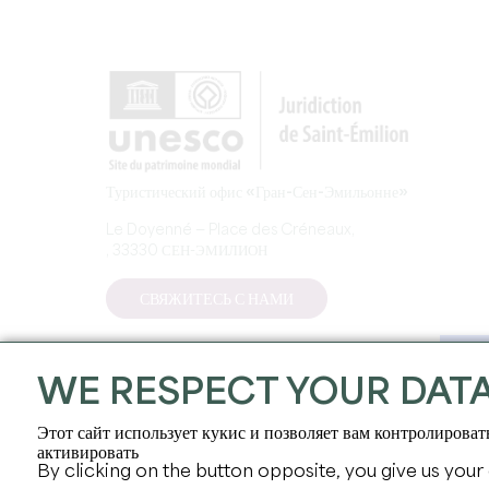
Туристический офис «Гран-Сен-Эмильонне»
Le Doyenné — Place des Créneaux,
, 33330 СЕН-ЭМИЛИОН
СВЯЖИТЕСЬ С НАМИ
WE RESPECT YOUR DAT
Этот сайт использует кукис и позволяет вам контролироват
активировать
By clicking on the button opposite, you give us your