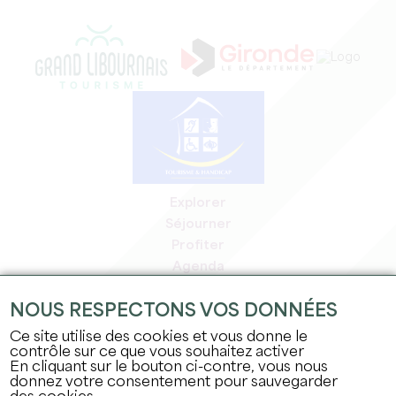
Explorer
Séjourner
Profiter
Agenda
Espace Pro
NOUS RESPECTONS VOS DONNÉES
Espace adhérents
Espace presse
Ce site utilise des cookies et vous donne le
contrôle sur ce que vous souhaitez activer
Emplois & stages
En cliquant sur le bouton ci-contre, vous nous
Mentions légales
donnez votre consentement pour sauvegarder
Politique de confidentialité