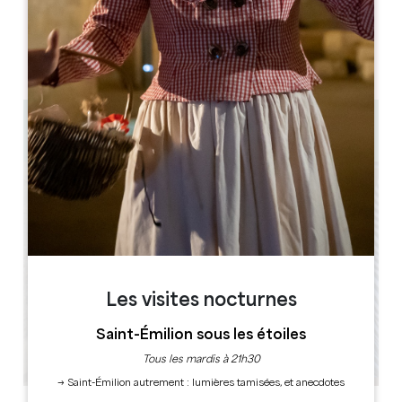
JOURS D'OUVERTURE
L
M
M
J
V
S
D
AM
AM
AM
AM
AM
AM
AM
PM
PM
PM
PM
PM
PM
PM
0 km
Les visites nocturnes
Saint-Émilion sous les étoiles
Tous les mardis à 21h30
→ Saint-Émilion autrement : lumières tamisées, et anecdotes