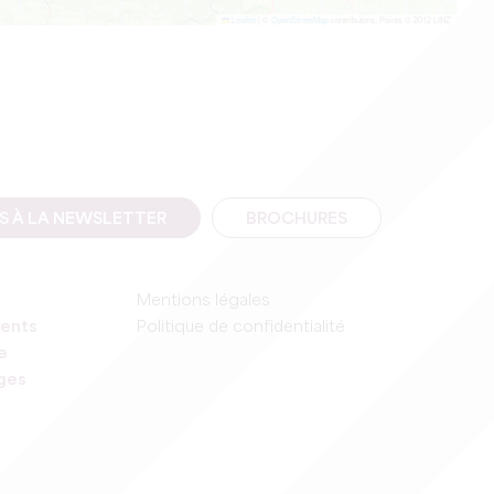
Leaflet
|
©
OpenStreetMap
contributors, Points © 2012 LINZ
IS À LA NEWSLETTER
BROCHURES
Mentions légales
ents
Politique de confidentialité
e
ages