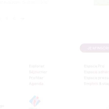
28 Août 2026 - De 17:00 à 02:00
4
5
6
JE M'INSCR
Explorer
Espace Pro
Séjourner
Espace adhér
Profiter
Espace press
Agenda
Emplois & st