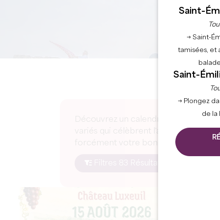
Saint-Émi
Tou
→ Saint-Ém
tamisées, et 
balade
Saint-Émil
Tou
→ Plongez da
de la
Découvrez un calendrier riche en émo
variés qui célèbrent l'art de vivre, la
R
forcément votre bonheur sur le territo
Filtres 83 Résultat(s)