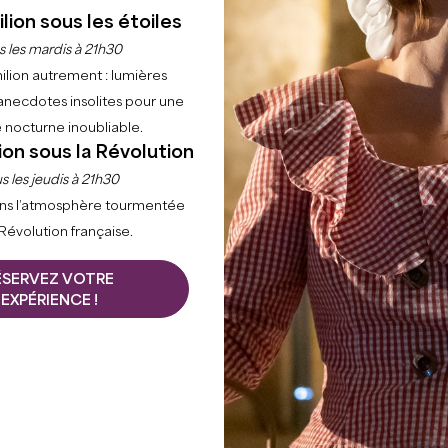
lion sous les étoiles
s les mardis à 21h30
ilion autrement : lumières
anecdotes insolites pour une
 nocturne inoubliable.
ion sous la Révolution
Accueil
Agenda
Agenda
s les jeudis à 21h30
ns l’atmosphère tourmentée
 Révolution française.
tions et en festivités dans le Grand Saint-Émilionnais.
 culture locale, le vin d'exception, l’histoire… En quête d
ÉSERVEZ VOTRE
ire !
EXPÉRIENCE !
+
−