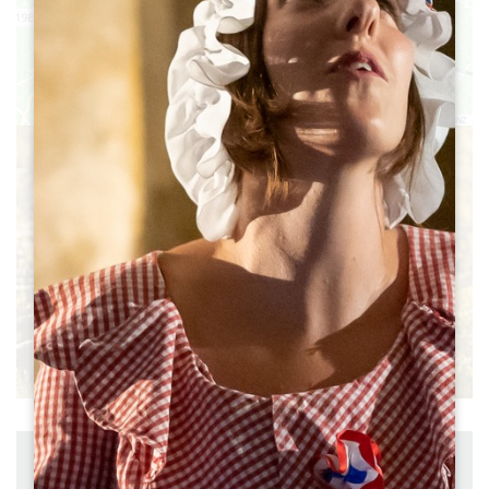
16
13
12
14
15
Leaflet
|
©
OpenStreetMap
contributors, Points © 2012 LINZ
Distance : 9 km
Départ : SAINT-LAURENT-DES-COMBES