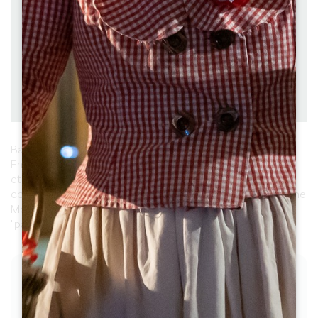
à pied
Durée : 3h30
Difficulté : Facile
Dénivelé : 0 D+
Télécharger
PDF
Balade de 9 kilomètres au coeur du vignoble de Saint
Emilion. Berceau des célèbres châteaux Angelus, Ausone
et Cheval Blanc entre autres, Saint Emilion et les 8
communes de sa juridiction ont été inscrites au Patrimoine
Mondial de l'humanité par l'Unesco en 1999 au titre de
"paysages culturels".
LES ÉTAPES