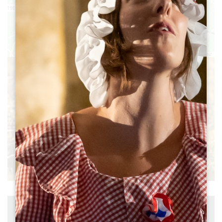
16
13
12
14
15
Leaflet
|
©
OpenStreetMap
contributors, Points © 2012 LINZ
Afstand : 9 km
Vertrek : SAINT-LAURENT-DES-COMBES