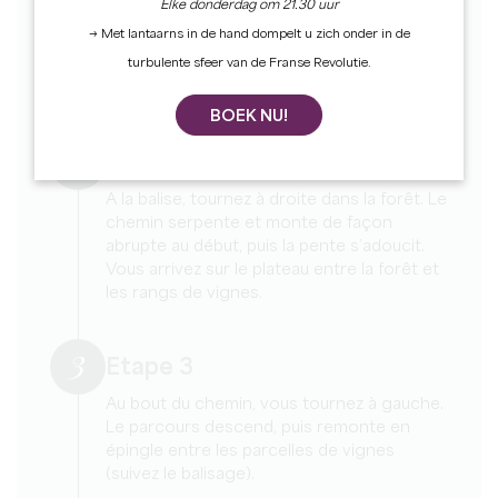
Elke donderdag om 21.30 uur
intégrante de la Juridiction de Saint Émilion,
→ Met lantaarns in de hand dompelt u zich onder in de
sur la liste du Patrimoine Mondial de
turbulente sfeer van de Franse Revolutie.
l’UNESCO au titre de « paysages culturels
».
BOEK NU!
2
Etape 2
A la balise, tournez à droite dans la forêt. Le
chemin serpente et monte de façon
abrupte au début, puis la pente s’adoucit.
Vous arrivez sur le plateau entre la forêt et
les rangs de vignes.
3
Etape 3
Au bout du chemin, vous tournez à gauche.
Le parcours descend, puis remonte en
épingle entre les parcelles de vignes
(suivez le balisage).