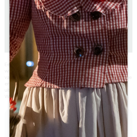
à pied
Duur: 3h30
Moeilijkheidsgraad : Facile
Hoogteverschil : 0 D+
Downloaden
PDF
Een wandeling van 9 kilometer in het hart van de
wijngaarden van Saint Emilion. Saint Emilion, de bakermat
van onder andere de beroemde châteaux Angelus, Ausone
en Cheval Blanc, en de 8 gemeenten die er deel van
uitmaken, werden in 1999 door UNESCO op de
Werelderfgoedlijst geplaatst als "culturele landschappen".
DE FASEN