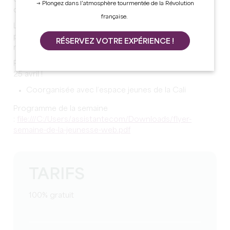
→ Plongez dans l’atmosphère tourmentée de la Révolution
différentes animations sportives, culturelles, ludiques.
française.
L’occasion de faire de nouvelles rencontres, de
partager de bons moments et de découvrir de
RÉSERVEZ VOTRE EXPÉRIENCE !
nouvelles activités !
Participez à cette semaine ludique et convivial du 22 au
25 avril !
Coorganisée avec l’espace jeunes de la Cali
Programme de la semaine
:
file:///C:/Users/assistantecom/Downloads/flyer-
semaine-de-la-jeunesse-web.pdf
TARIFS
100% gratuit