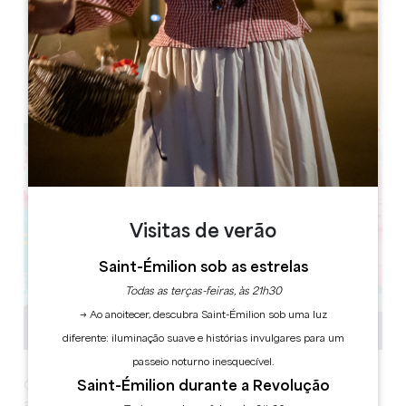
Leaflet
Coutras 33230
Visitas de verão
Saint-Émilion sob as estrelas
Todas as terças-feiras, às 21h30
→ Ao anoitecer, descubra Saint-Émilion sob uma luz
diferente: iluminação suave e histórias invulgares para um
passeio noturno inesquecível.
Saint-Émilion durante a Revolução
O evento incontornável para os jovens dos 10 aos 25
anos. A Semana da Juventude oferece uma vasta gama