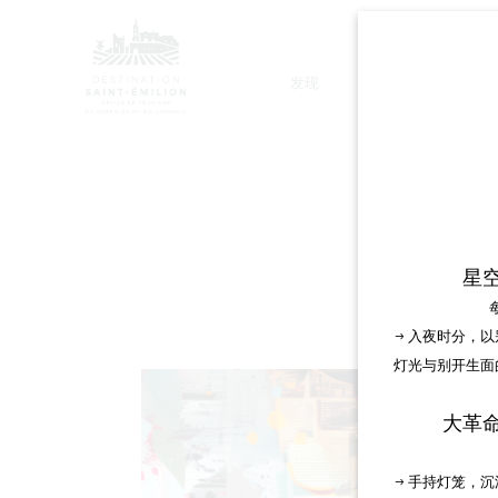
发现
停留
星
→ 入夜时分，
灯光与别开生面
大革
→ 手持灯笼，