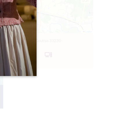
Leaflet
Coutras 33230