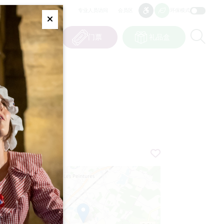
专业人员访问
会员区
环保模式
无障碍
无障碍
Fermer
Re
0
篮子
我的选择
门票
礼品盒
CN
语言
+
−