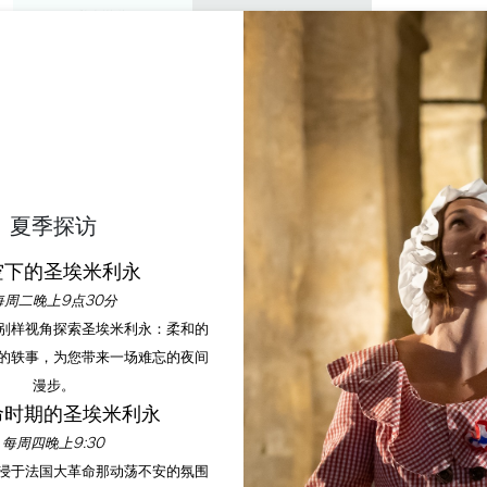
私人游览
研讨会
欣赏
议程
今年夏天
第 15 届青年周
夏季探访
首页
议程
第 15 届青年周
空下的圣埃米利永
每周二晚上9点30分
以别样视角探索圣埃米利永：柔和的
的轶事，为您带来一场难忘的夜间
漫步。
命时期的圣埃米利永
每周四晚上9:30
沉浸于法国大革命那动荡不安的氛围