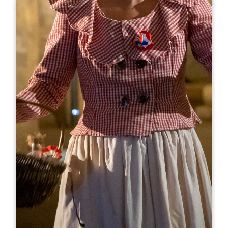
Leaflet
En
15€
Château Larmande
Château Larmande
33330 SAINT-EMILION
05 57 24 20 28
booking@chateau-larmande.fr
MES DE APERTURA
E
F
M
A
M
J
J
A
S
O
N
D
DÍAS DE APERTURA
L
M
M
J
V
S
D
AM
AM
AM
AM
AM
AM
AM
PM
PM
PM
PM
PM
PM
PM