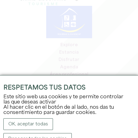
Explore
Estancia
Disfrutar
Agenda
Área profesional
Espacio miembros
RESPETAMOS TUS DATOS
Espacio prensa
Este sitio web usa cookies y te permite controlar
Empleo y prácticas
las que deseas activar
Información jurídica
Al hacer clic en el botón de al lado, nos das tu
Política de confidencialidad
consentimiento para guardar cookies.
OK, aceptar todas