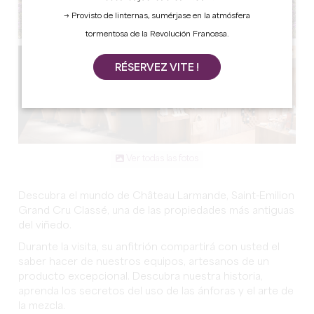
→ Provisto de linternas, sumérjase en la atmósfera
tormentosa de la Revolución Francesa.
RÉSERVEZ VITE !
Ver todas las fotos
Descubra el mundo de Château Larmande, Saint-Emilion
Grand Cru Classé, una de las propiedades más antiguas
del viñedo.
Durante la visita, su anfitrión compartirá con usted el
saber hacer de nuestros equipos, artesanos de un
producto excepcional. Descubra nuestra historia,
aprenda los secretos del uso de las ánforas y el arte de
la mezcla.