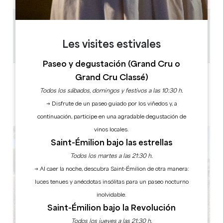
1.6 km
45 min
Les visites estivales
Copiar código GPS
Paseo y degustación (Grand Cru o
Grand Cru Classé)
ETIQUETAS
Todos los sábados, domingos y festivos a las 10:30 h.
→ Disfrute de un paseo guiado por los viñedos y, a
continuación, participe en una agradable degustación de
vinos locales.
Saint-Émilion bajo las estrellas
Todos los martes a las 21:30 h.
→ Al caer la noche, descubra Saint-Émilion de otra manera:
luces tenues y anécdotas insólitas para un paseo nocturno
inolvidable.
Saint-Émilion bajo la Revolución
Todos los jueves a las 21:30 h.