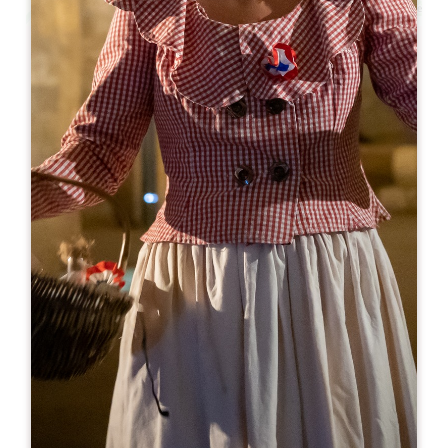
Leaflet
より
15€
Château Larmande
Château Larmande
33330 SAINT-EMILION
05 57 24 20 28
booking@chateau-larmande.fr
開幕月
1
2
3
4
5
6
7
8
9
1
1
1
開幕日
ル
火
水
木
金
土
日
AM
AM
AM
AM
AM
AM
AM
PM
PM
PM
PM
PM
PM
PM