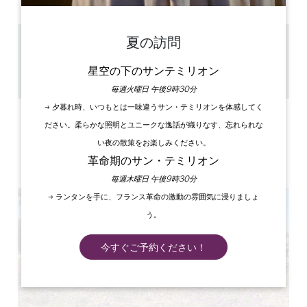
夏の訪問
1.6 km
45 min
星空の下のサンテミリオン
GPSコードをコピーする
毎週火曜日 午後9時30分
→ 夕暮れ時、いつもとは一味違うサン・テミリオンを体感してく
ラベル
ださい。柔らかな照明とユニークな逸話が織りなす、忘れられな
い夜の散策をお楽しみください。
革命期のサン・テミリオン
毎週木曜日 午後9時30分
→ ランタンを手に、フランス革命の激動の雰囲気に浸りましょ
う。
今すぐご予約ください！