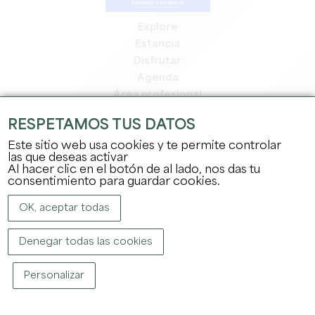
Explore
Estancia
Disfrutar
Agenda
Área profesional
Espacio miembros
RESPETAMOS TUS DATOS
Espacio prensa
Este sitio web usa cookies y te permite controlar
Empleo y prácticas
las que deseas activar
Información jurídica
Al hacer clic en el botón de al lado, nos das tu
Política de confidencialidad
consentimiento para guardar cookies.
OK, aceptar todas
Denegar todas las cookies
Personalizar
COPYRIGHT ©
2026
OFFICE DE TOURISME DU GRAND SAINT-ÉMILIONNAIS