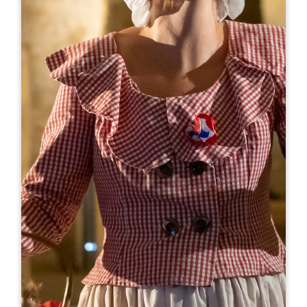
Leaflet
En
15€
Château Mangot
1333 Route de Savoie Château Mangot
33330 Saint-Etienne-de-Lisse
RESERVE
05 57 40 18 23
tourisme@chateaumangot.fr
MES DE APERTURA
E
F
M
A
M
J
J
A
S
O
N
D
DÍAS DE APERTURA
L
M
M
J
V
S
D