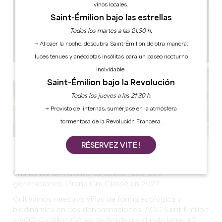
vinos locales.
Saint-Émilion bajo las estrellas
Todos los martes a las 21:30 h.
→ Al caer la noche, descubra Saint-Émilion de otra manera:
luces tenues y anécdotas insólitas para un paseo nocturno
inolvidable.
Saint-Émilion bajo la Revolución
Todos los jueves a las 21:30 h.
→ Provisto de linternas, sumérjase en la atmósfera
tormentosa de la Revolución Francesa.
RÉSERVEZ VITE !
Ver todas las fotos
Una familia de viticultores desde hace tres
generaciones, Grand Cru Classé en 2022.
Cultivamos nuestras viñas de forma ecológica y
biodinámica en dos denominaciones: AOC Saint-Emilion
y AOC Castillon Côtes de Bordeaux, dando lugar a 7