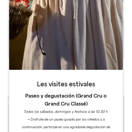
AM
AM
AM
AM
AM
AM
AM
PM
PM
PM
PM
PM
PM
PM
8.4 km
1h
35
Copiar código GPS
ETIQUETAS
Les visites estivales
Paseo y degustación (Grand Cru o
Grand Cru Classé)
Todos los sábados, domingos y festivos a las 10:30 h.
→ Disfrute de un paseo guiado por los viñedos y, a
continuación, participe en una agradable degustación de