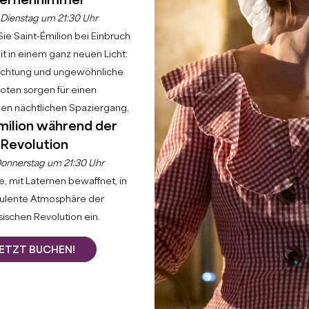
ernenhimmel
Dienstag um 21:30 Uhr
ie Saint-Émilion bei Einbruch
t in einem ganz neuen Licht:
uchtung und ungewöhnliche
ten sorgen für einen
hen nächtlichen Spaziergang.
milion während der
Revolution
onnerstag um 21:30 Uhr
, mit Laternen bewaffnet, in
bulente Atmosphäre der
ischen Revolution ein.
ETZT BUCHEN!