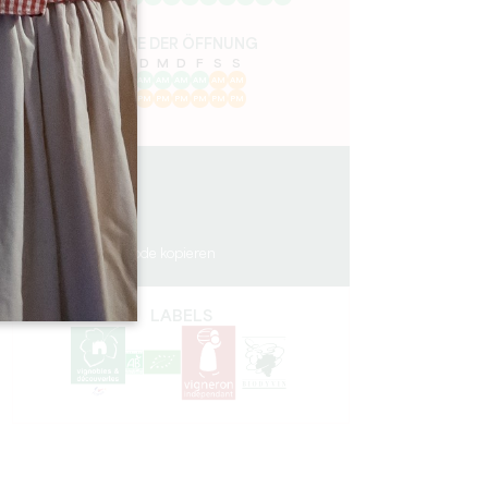
TAGE DER ÖFFNUNG
M
D
M
D
F
S
S
AM
AM
AM
AM
AM
AM
AM
PM
PM
PM
PM
PM
PM
PM
8.4 km
1h
35
GPS-Code kopieren
LABELS