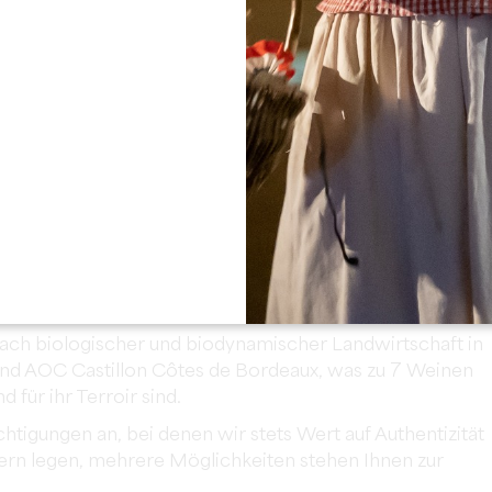
Alle Fotos anzeigen
rand Cru Classé im Jahr 2022.
ach biologischer und biodynamischer Landwirtschaft in
und AOC Castillon Côtes de Bordeaux, was zu 7 Weinen
d für ihr Terroir sind.
tigungen an, bei denen wir stets Wert auf Authentizität
rn legen, mehrere Möglichkeiten stehen Ihnen zur