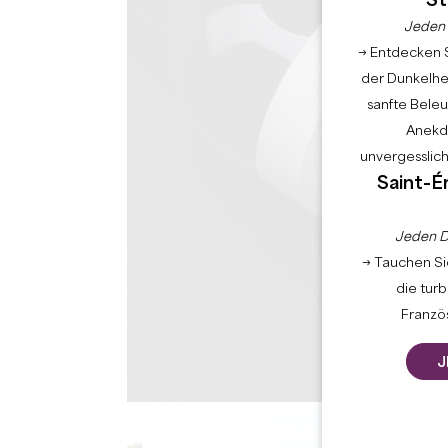
St
Jeden 
→ Entdecken S
der Dunkelhei
sanfte Bele
Anekdo
unvergesslic
Saint-É
Jeden D
→ Tauchen Sie
die tur
Französ
J