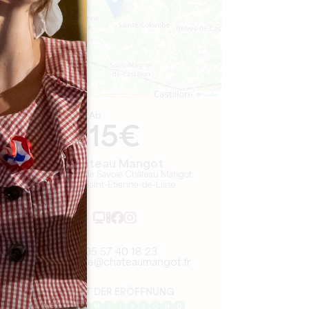
Leaflet
Ab
15€
Château Mangot
1333 Route de Savoie Château Mangot
33330 Saint-Etienne-de-Lisse
05 57 40 18 23
tourisme@chateaumangot.fr
MONAT DER ERÖFFNUNG
J
F
M
A
M
J
J
A
S
O
N
D