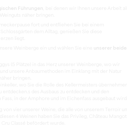
gischen Führungen
, bei denen wir Ihnen unsere Arbeit al
Weinguts näher bringen.
hmeckerpause fort und entfliehen Sie bei einem
 Schlossgärten dem Alltag, genießen Sie diese
rzen liegt.
 unsere Weinberge ein und wählen Sie eine
unserer beide
ggys (5 Plätze) in das Herz unserer Weinberge, wo wir
 und unsere Anbaumethoden im Einklang mit der Natur
 näher bringen.
einkeller, wo Sie die Rolle des Kellermeisters übernehmen
u entdecken.s des Ausbaus zu entdecken und den
 Fass, in der Amphore und im Eichenfass ausgebaut wird
 von vier unserer Weine, die alle von unserem Terroir u
 diesen 4 Weinen haben Sie das Privileg, Château Mangot
d Cru Classé befördert wurde.