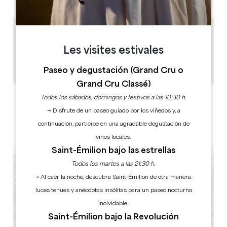
6.8 km
1h
Les visites estivales
50
Copiar código GPS
Paseo y degustación (Grand Cru o
Grand Cru Classé)
ETIQUETAS
Todos los sábados, domingos y festivos a las 10:30 h.
→ Disfrute de un paseo guiado por los viñedos y, a
continuación, participe en una agradable degustación de
vinos locales.
Saint-Émilion bajo las estrellas
Todos los martes a las 21:30 h.
→ Al caer la noche, descubra Saint-Émilion de otra manera:
luces tenues y anécdotas insólitas para un paseo nocturno
inolvidable.
Saint-Émilion bajo la Revolución