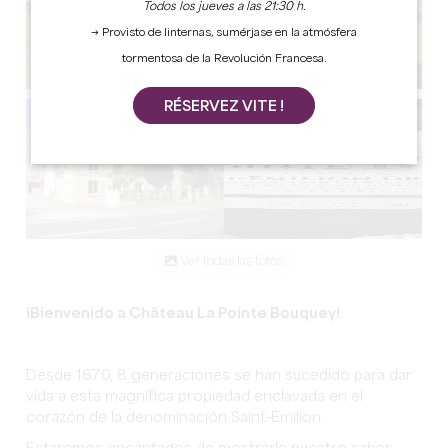
Todos los jueves a las 21:30 h.
→ Provisto de linternas, sumérjase en la atmósfera
tormentosa de la Revolución Francesa.
RÉSERVEZ VITE !
Ver todas las fotos
¡Bienvenido a Château La Pointe Bouquey!
Desde 1870, 8 generaciones se han sucedido para dar
vida a esta magnífica propiedad enclavada en el
corazón de la denominación Saint-Emilion.