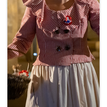
Leaflet
En
10€
Château la Pointe Bouquey
1131 Avenue des Girondins
33330 SAINT-PEY D'ARMENS
06 86 98 05 31
vignoblesbentenat@orange.fr
MES DE APERTURA
E
F
M
A
M
J
J
A
S
O
N
D
DÍAS DE APERTURA
L
M
M
J
V
S
D
AM
AM
AM
AM
AM
AM
AM
PM
PM
PM
PM
PM
PM
PM