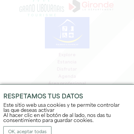
Explore
Estancia
Disfrutar
Agenda
Área profesional
Espacio miembros
RESPETAMOS TUS DATOS
Espacio prensa
Este sitio web usa cookies y te permite controlar
Empleo y prácticas
las que deseas activar
Información jurídica
Al hacer clic en el botón de al lado, nos das tu
Política de confidencialidad
consentimiento para guardar cookies.
OK, aceptar todas